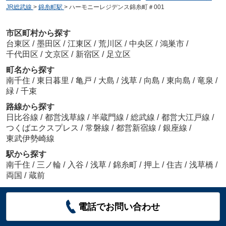
JR総武線
>
錦糸町駅
>
ハーモニーレジデンス錦糸町＃001
市区町村から探す
台東区
/
墨田区
/
江東区
/
荒川区
/
中央区
/
鴻巣市
/
千代田区
/
文京区
/
新宿区
/
足立区
町名から探す
南千住
/
東日暮里
/
亀戸
/
大島
/
浅草
/
向島
/
東向島
/
竜泉
/
緑
/
千束
路線から探す
日比谷線
/
都営浅草線
/
半蔵門線
/
総武線
/
都営大江戸線
/
つくばエクスプレス
/
常磐線
/
都営新宿線
/
銀座線
/
東武伊勢崎線
駅から探す
南千住
/
三ノ輪
/
入谷
/
浅草
/
錦糸町
/
押上
/
住吉
/
浅草橋
/
両国
/
蔵前
電話でお問い合わせ