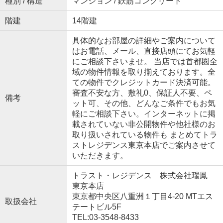
種別 / 構造
マンション / 鉄筋コンクリート
階建
14階建
具体的なお部屋の詳細やご案内について
はお電話、メール、直接店頭にてお気軽
にご相談下さいませ。 当店では首都圏全
域の物件情報を取り揃えております。全
ての物件でクレジットカード決済可能。
審査不安な方、敷礼0、保証人不要、ペ
備考
ット可、その他、どんなご条件でもお気
軽にご相談下さい。インターネットに掲
載されていない非公開物件や他社様のお
取り扱いされている物件も まとめてトラ
ストレジデンス東京本店でご案内させて
いただきます。
トラスト・レジデンス 株式会社瑞鳳
東京本店
東京都中央区八重洲１丁目4-20 MTエス
取扱会社
テートビル5F
TEL:03-3548-8433