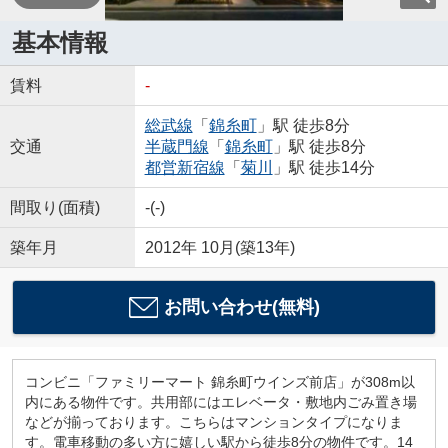
基本情報
賃料
-
総武線
「
錦糸町
」駅 徒歩8分
交通
半蔵門線
「
錦糸町
」駅 徒歩8分
都営新宿線
「
菊川
」駅 徒歩14分
間取り(面積)
-(-)
築年月
2012年 10月(築13年)
お問い合わせ(無料)
コンビニ「ファミリーマート 錦糸町ウインズ前店」が308m以
内にある物件です。共用部にはエレベータ・敷地内ごみ置き場
などが揃っております。こちらはマンションタイプになりま
す。電車移動の多い方に嬉しい駅から徒歩8分の物件です。14