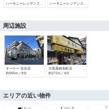
ハーモニーレジデンス錦糸町＃001
ハーモニーレジデンス錦糸町＃001
周辺施設
オーケー 住吉店
大黒屋錦糸町店
約565m／8分
約272m／4分
エリアの近い物件