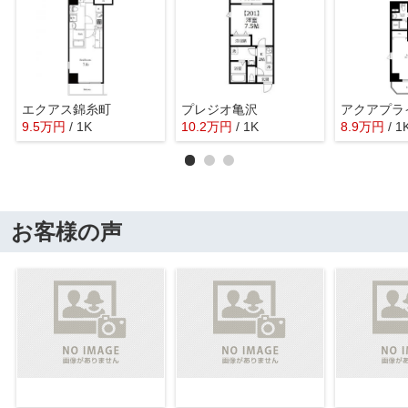
エクアス錦糸町
プレジオ亀沢
9.5
万
円
/ 1K
10.2
万
円
/ 1K
8.9
万
円
/ 1
お客様の声