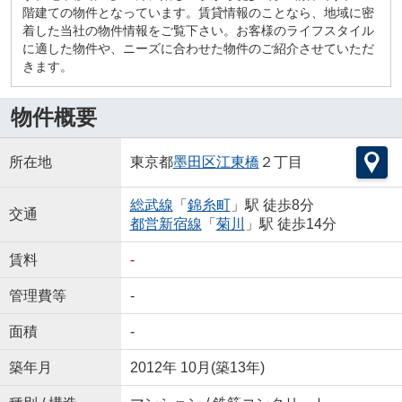
階建ての物件となっています。賃貸情報のことなら、地域に密
着した当社の物件情報をご覧下さい。お客様のライフスタイル
に適した物件や、ニーズに合わせた物件のご紹介させていただ
きます。
物件概要
所在地
東京都
墨田区
江東橋
２丁目
総武線
「
錦糸町
」駅 徒歩8分
交通
都営新宿線
「
菊川
」駅 徒歩14分
賃料
-
管理費等
-
面積
-
築年月
2012年 10月(築13年)