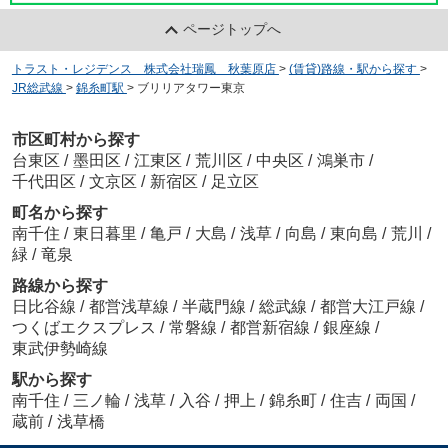
ページトップへ
トラスト・レジデンス 株式会社瑞鳳 秋葉原店
>
(賃貸)路線・駅から探す
>
JR総武線
>
錦糸町駅
>
ブリリアタワー東京
市区町村から探す
台東区
/
墨田区
/
江東区
/
荒川区
/
中央区
/
鴻巣市
/
千代田区
/
文京区
/
新宿区
/
足立区
町名から探す
南千住
/
東日暮里
/
亀戸
/
大島
/
浅草
/
向島
/
東向島
/
荒川
/
緑
/
竜泉
路線から探す
日比谷線
/
都営浅草線
/
半蔵門線
/
総武線
/
都営大江戸線
/
つくばエクスプレス
/
常磐線
/
都営新宿線
/
銀座線
/
東武伊勢崎線
駅から探す
南千住
/
三ノ輪
/
浅草
/
入谷
/
押上
/
錦糸町
/
住吉
/
両国
/
蔵前
/
浅草橋