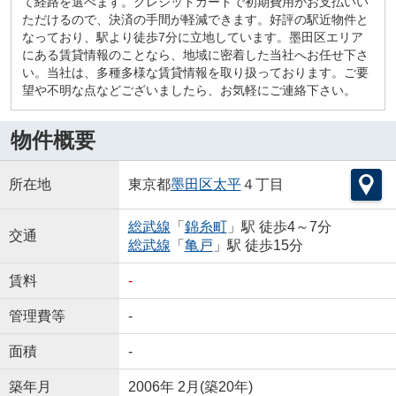
て経路を選べます。クレジットカードで初期費用がお支払いい
ただけるので、決済の手間が軽減できます。好評の駅近物件と
なっており、駅より徒歩7分に立地しています。墨田区エリア
にある賃貸情報のことなら、地域に密着した当社へお任せ下さ
い。当社は、多種多様な賃貸情報を取り扱っております。ご要
望や不明な点などございましたら、お気軽にご連絡下さい。
物件概要
所在地
東京都
墨田区
太平
４丁目
総武線
「
錦糸町
」駅 徒歩4～7分
交通
総武線
「
亀戸
」駅 徒歩15分
賃料
-
管理費等
-
面積
-
築年月
2006年 2月(築20年)