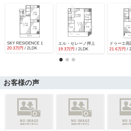
SKY RESIDENCE 1
エル・セレーノ押上
ドゥーエ両
20.3
万
円
/ 2LDK
19.3
万
円
/ 2LDK
21.6
万
円
/
お客様の声