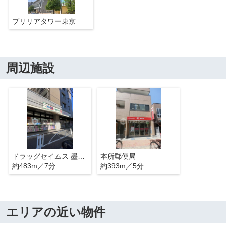
ブリリアタワー東京
周辺施設
ドラッグセイムス 墨田横川店
本所郵便局
約483m／7分
約393m／5分
エリアの近い物件