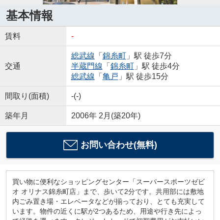
基本情報
賃料
-
総武線
「
錦糸町
」駅 徒歩7分
交通
半蔵門線
「
錦糸町
」駅 徒歩4分
総武線
「
亀戸
」駅 徒歩15分
間取り(面積)
-(-)
築年月
2006年 2月(築20年)
お問い合わせ(無料)
買い物に便利なショッピングセンター「スーパースポーツゼビ
オ オリナス錦糸町店」まで、歩いて2分です。共用部には敷地
内ごみ置き場・エレベータなどが揃っており、とても充実して
います。物件の近くに駅が2つあるため、用途や行き先によっ