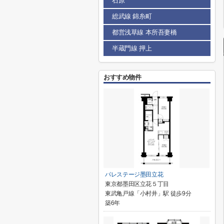
石原
総武線 錦糸町
都営浅草線 本所吾妻橋
半蔵門線 押上
おすすめ物件
パレステージ墨田立花
東京都墨田区立花５丁目
東武亀戸線「小村井」駅 徒歩9分
築6年