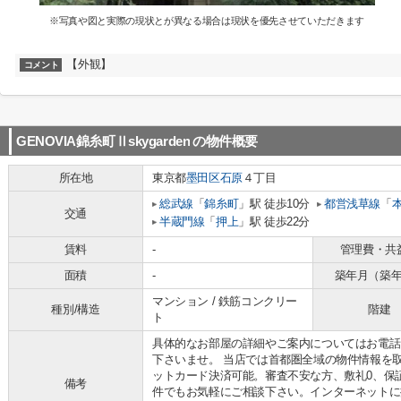
※写真や図と実際の現状とが異なる場合は現状を優先させていただきます
【外観】
コメント
GENOVIA錦糸町Ⅱskygarden
の物件概要
所在地
東京都
墨田区
石原
４丁目
総武線
「
錦糸町
」駅 徒歩10分
都営浅草線
「
交通
半蔵門線
「
押上
」駅 徒歩22分
賃料
-
管理費・共
面積
-
築年月（築
マンション / 鉄筋コンクリー
種別/構造
階建
ト
具体的なお部屋の詳細やご案内についてはお電話
下さいませ。 当店では首都圏全域の物件情報を
ットカード決済可能。審査不安な方、敷礼0、保
備考
件でもお気軽にご相談下さい。インターネットに