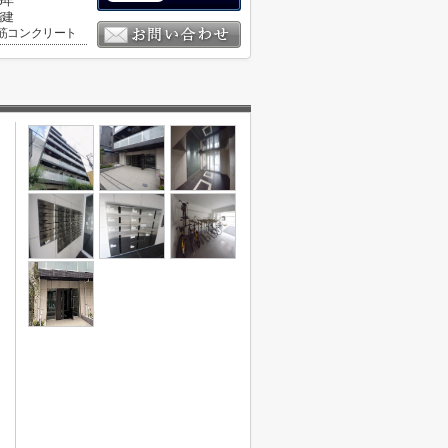
6年
階建
筋コンクリート