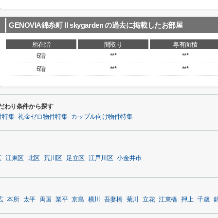
GENOVIA錦糸町Ⅱskygarden
の過去に掲載したお部屋
所在階
間取り
専有面積
6階
***
***
6階
***
***
るこだわり条件から探す
件特集
礼金ゼロ物件特集
カップル向け物件特集
区
江東区
北区
荒川区
足立区
江戸川区
小金井市
広
本所
太平
両国
業平
京島
横川
吾妻橋
菊川
立花
江東橋
押上
千歳