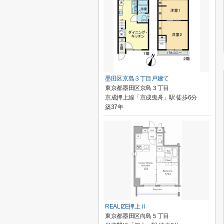
墨田区京島３丁目戸建て
東京都墨田区京島３丁目
京成押上線「京成曳舟」駅 徒歩6分
築37年
REALIZE押上Ⅱ
東京都墨田区向島５丁目