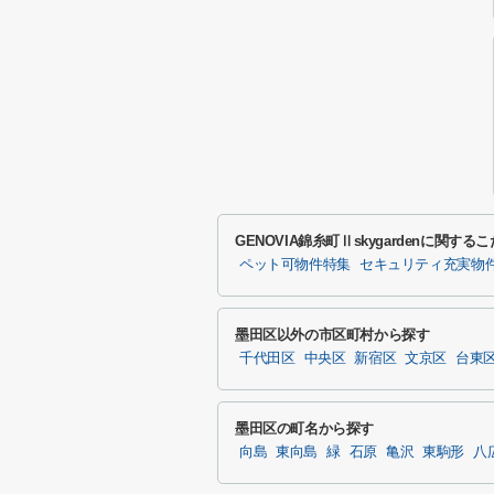
GENOVIA錦糸町Ⅱskygardenに関す
ペット可物件特集
セキュリティ充実物
墨田区以外の市区町村から探す
千代田区
中央区
新宿区
文京区
台東
墨田区の町名から探す
向島
東向島
緑
石原
亀沢
東駒形
八