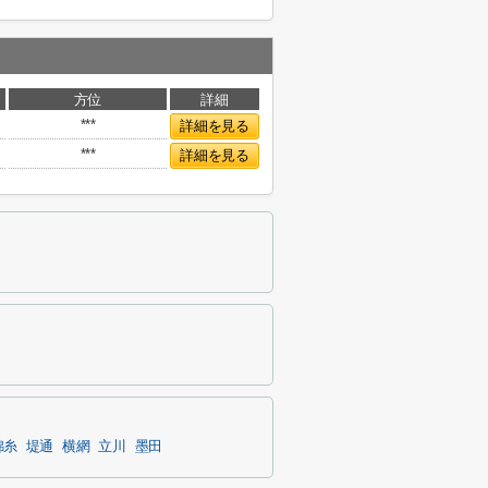
方位
詳細
***
詳細を見る
***
詳細を見る
錦糸
堤通
横網
立川
墨田