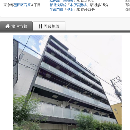
総武線
「
錦糸町
」駅 徒歩10分
築
東京都
墨田区
石原
４丁目
都営浅草線
「
本所吾妻橋
」駅 徒歩15分
7
半蔵門線
「
押上
」駅 徒歩22分
鉄
物件情報
周辺施設