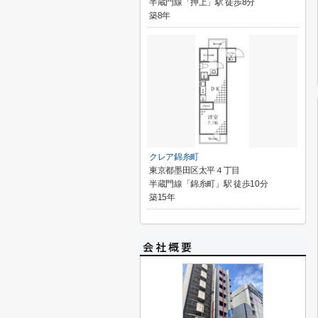
半蔵門線「押上」駅 徒歩8分
築8年
クレア錦糸町
東京都墨田区太平４丁目
半蔵門線「錦糸町」駅 徒歩10分
築15年