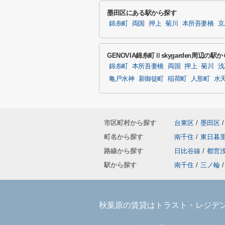
墨田区にある駅から探す
錦糸町
両国
押上
菊川
本所吾妻橋
京
GENOVIA錦糸町Ⅱskygarden周辺の駅
錦糸町
本所吾妻橋
両国
押上
菊川
浅
亀戸水神
新御徒町
稲荷町
人形町
水
市区町村から探す
台東区
/
墨田区
/
町名から探す
南千住
/
東日暮
路線から探す
日比谷線
/
都営
駅から探す
南千住
/
三ノ輪
/
秋葉原の賃貸はトラスト・レジデ