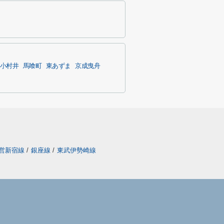
小村井
馬喰町
東あずま
京成曳舟
営新宿線
/
銀座線
/
東武伊勢崎線