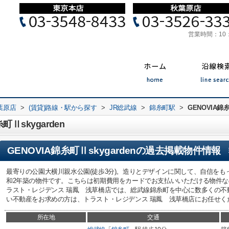
営業時間：
10
葉原店
>
(賃貸)路線・駅から探す
>
JR総武線
>
錦糸町駅
>
GENOVIA錦糸
Ⅱskygarden
GENOVIA錦糸町Ⅱskygarden
の過去掲載物件情報
最寄りの公園大横川親水公園(徒歩3分)。造りとデザインに関して、自信を
和2年築の物件です。こちらは初期費用をカードでお支払いいただける物件
ラスト・レジデンス 瑞鳳 浅草橋店では、総武線錦糸町を中心に数多くの不
い不動産をお求めの方は、トラスト・レジデンス 瑞鳳 浅草橋店にお任せく
所在地
交通