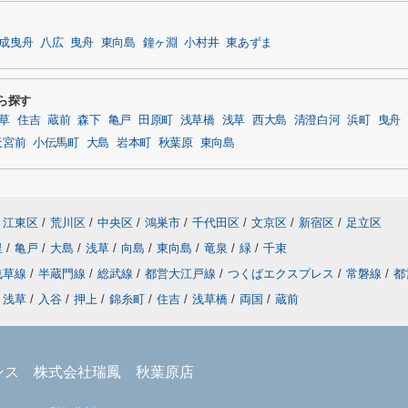
成曳舟
八広
曳舟
東向島
鐘ヶ淵
小村井
東あずま
から探す
草
住吉
蔵前
森下
亀戸
田原町
浅草橋
浅草
西大島
清澄白河
浜町
曳舟
天宮前
小伝馬町
大島
岩本町
秋葉原
東向島
江東区
/
荒川区
/
中央区
/
鴻巣市
/
千代田区
/
文京区
/
新宿区
/
足立区
里
/
亀戸
/
大島
/
浅草
/
向島
/
東向島
/
竜泉
/
緑
/
千束
浅草線
/
半蔵門線
/
総武線
/
都営大江戸線
/
つくばエクスプレス
/
常磐線
/
都
浅草
/
入谷
/
押上
/
錦糸町
/
住吉
/
浅草橋
/
両国
/
蔵前
ンス 株式会社瑞鳳 秋葉原店