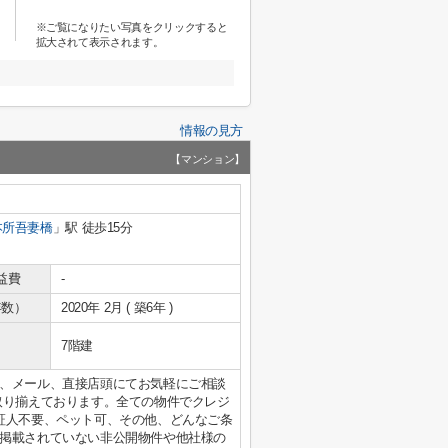
※ご覧になりたい写真をクリックすると
拡大されて表示されます。
情報の見方
【マンション】
本所吾妻橋
」駅 徒歩15分
益費
-
年数）
2020年 2月 ( 築6年 )
7階建
、メール、直接店頭にてお気軽にご相談
取り揃えております。全ての物件でクレジ
証人不要、ペット可、その他、どんなご条
掲載されていない非公開物件や他社様の