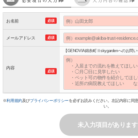
お名前
必須
メールアドレス
必須
【GENOVIA錦糸町Ⅱskygardenへのお問
内容
必須
※
利用規約
及び
プライバシーポリシー
を必ずお読みください。左記内容に同
い。
未入力項目があります