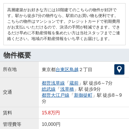
高層建築がお好きな方には10階建てのこちらの物件が好評で
す。駅から徒歩7分の物件なら、駅前のお買い物も便利です。
こちらの物件はマンションです。クレジットカードで初期費用
がお支払いいただけるので、決済の手間が軽減できます。でき
るだけ早めに不動産情報を集めたい方は当社スタッフまでご連
絡ください。地域の不動産情報をいち早くお届けします。
物件概要
所在地
東京都
台東区
鳥越
２丁目
都営浅草線
「
蔵前
」駅 徒歩6～7分
総武線
「
浅草橋
」駅 徒歩9分
交通
都営大江戸線
「
新御徒町
」駅 徒歩8～9
分
賃料
15.8万円
管理費等
10,000円