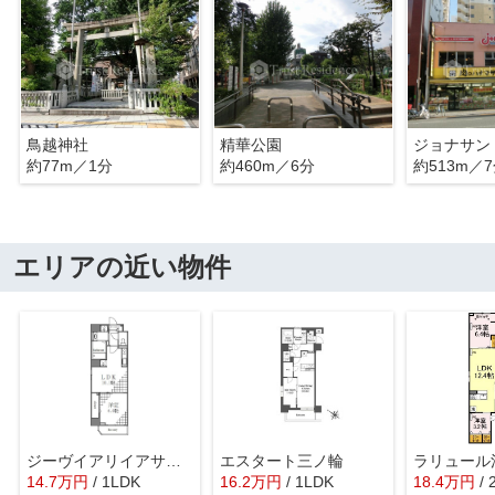
鳥越神社
精華公園
ジョナサン
約77m／1分
約460m／6分
約513m／
エリアの近い物件
ジーヴイアリイアサクサ
エスタート三ノ輪
ラリュール
14.7
万
円
/ 1LDK
16.2
万
円
/ 1LDK
18.4
万
円
/