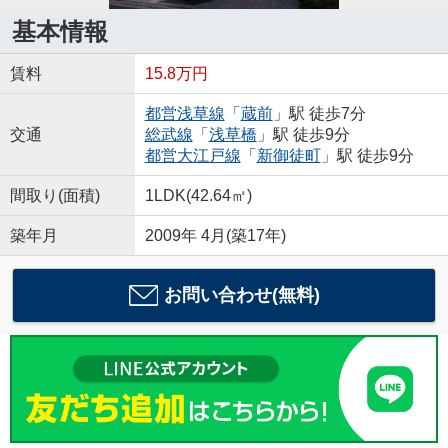
基本情報
賃料
15.8万円
都営浅草線
「
蔵前
」駅 徒歩7分
交通
総武線
「
浅草橋
」駅 徒歩9分
都営大江戸線
「
新御徒町
」駅 徒歩9分
間取り(面積)
1LDK(42.64㎡)
築年月
2009年 4月(築17年)
お問い合わせ(無料)