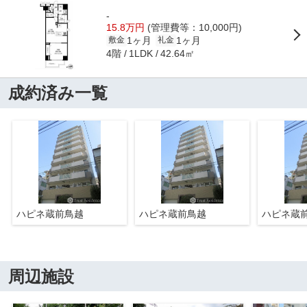
-
15.8万円
(管理費等：10,000円)
1ヶ月
1ヶ月
敷金
礼金
4階
42.64㎡
1LDK
成約済み一覧
ハピネ蔵前鳥越
ハピネ蔵前鳥越
ハピネ蔵
周辺施設