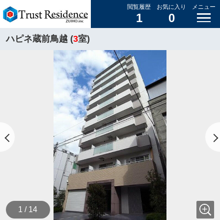
閲覧履歴
お気に入り
メニュー
1
0
ハピネ蔵前鳥越 (
3
室)
1 / 14