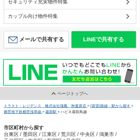
セキュリティ充実物件特集
カップル向け物件特集
メールで共有する
LINEで共有する
ページトップへ
トラスト・レジデンス 株式会社瑞鳳 秋葉原店
>
(賃貸)路線・駅から探す
>
都営地下鉄都営浅草線
>
蔵前駅
>
ハピネ蔵前鳥越
市区町村から探す
台東区
/
墨田区
/
江東区
/
荒川区
/
中央区
/
鴻巣市
/