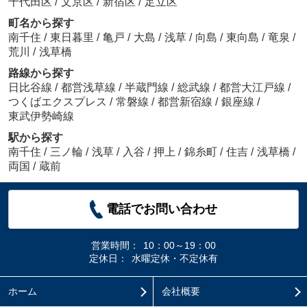
千代田区
/
文京区
/
新宿区
/
足立区
町名から探す
南千住
/
東日暮里
/
亀戸
/
大島
/
浅草
/
向島
/
東向島
/
竜泉
/
荒川
/
浅草橋
路線から探す
日比谷線
/
都営浅草線
/
半蔵門線
/
総武線
/
都営大江戸線
/
つくばエクスプレス
/
常磐線
/
都営新宿線
/
銀座線
/
東武伊勢崎線
駅から探す
南千住
/
三ノ輪
/
浅草
/
入谷
/
押上
/
錦糸町
/
住吉
/
浅草橋
/
両国
/
蔵前
電話でお問い合わせ
営業時間：
10：00～19：00
定休日：
水曜定休・不定休有
ホーム
会社概要