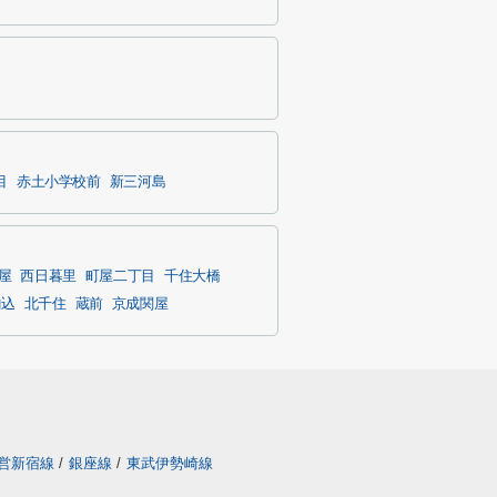
目
赤土小学校前
新三河島
屋
西日暮里
町屋二丁目
千住大橋
駒込
北千住
蔵前
京成関屋
営新宿線
/
銀座線
/
東武伊勢崎線