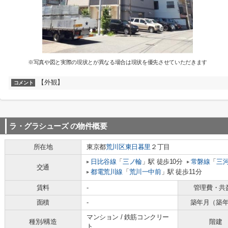
※写真や図と実際の現状とが異なる場合は現状を優先させていただきます
【外観】
コメント
ラ・グラシューズ
の物件概要
所在地
東京都
荒川区
東日暮里
２丁目
日比谷線
「
三ノ輪
」駅 徒歩10分
常磐線
「
三
交通
都電荒川線
「
荒川一中前
」駅 徒歩11分
賃料
-
管理費・共
面積
-
築年月（築
マンション / 鉄筋コンクリー
種別/構造
階建
ト