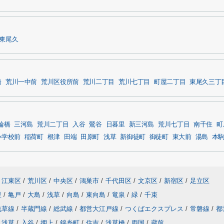
東尾久
橋
荒川一中前
荒川区役所前
荒川二丁目
荒川七丁目
町屋二丁目
東尾久三丁
輪橋
三河島
荒川二丁目
入谷
鶯谷
日暮里
新三河島
荒川七丁目
南千住
町
小学校前
稲荷町
根津
田端
田原町
浅草
新御徒町
御徒町
東大前
湯島
本
江東区
/
荒川区
/
中央区
/
鴻巣市
/
千代田区
/
文京区
/
新宿区
/
足立区
里
/
亀戸
/
大島
/
浅草
/
向島
/
東向島
/
竜泉
/
緑
/
千束
浅草線
/
半蔵門線
/
総武線
/
都営大江戸線
/
つくばエクスプレス
/
常磐線
/
都
浅草
/
入谷
/
押上
/
錦糸町
/
住吉
/
浅草橋
/
両国
/
蔵前