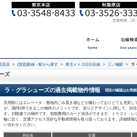
営業時間：
10
葉原店
>
(賃貸)路線・駅から探す
>
東京メトロ日比谷線
>
三ノ輪駅
>
ラ
ーズ
ラ・グラシューズ
の過去掲載物件情報
現況の確認はお気軽
共用部にはエレベータ・敷地内ごみ置き場などが備わっておりとても充実し
が、2駅利用できるこの物件のメリットです。造りとデザインに関して、自
す。10階建ての物件です。初期費用のカード決済ができます。トラスト・レ
輪に近く、交通アクセス良好な不動産情報を取り扱っております。詳細情報
い合わせください。
所在地
交通