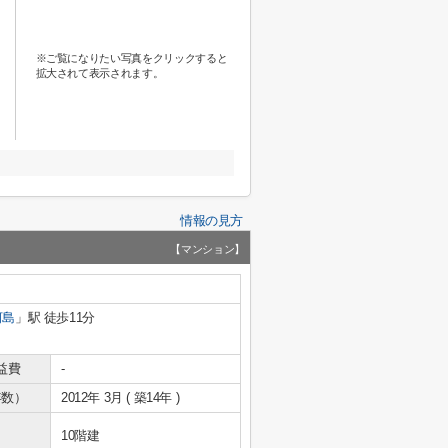
※ご覧になりたい写真をクリックすると
拡大されて表示されます。
情報の見方
【マンション】
河島
」駅 徒歩11分
益費
-
年数）
2012年 3月 ( 築14年 )
10階建