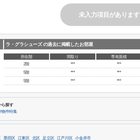
未入力項目があります
ラ・グラシューズ
の過去に掲載したお部屋
所在階
間取り
専有面積
2階
***
***
5階
***
***
5階
***
***
から探す
け物件特集
区
墨田区
江東区
北区
足立区
江戸川区
小金井市