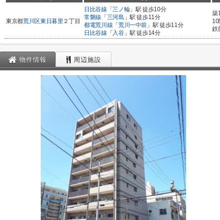
日比谷線
「
三ノ輪
」駅 徒歩10分
築
常磐線
「
三河島
」駅 徒歩11分
東京都
荒川区
東日暮里
２丁目
1
都電荒川線
「
荒川一中前
」駅 徒歩11分
鉄
日比谷線
「
入谷
」駅 徒歩14分
物件情報
周辺施設