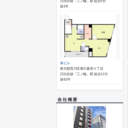
日比谷線「三ノ輪」駅 徒歩5分
築1年
寿ビル
東京都荒川区東日暮里４丁目
日比谷線「三ノ輪」駅 徒歩12分
築42年