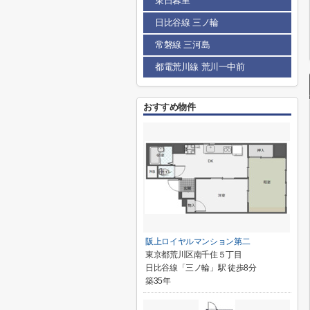
東日暮里
日比谷線 三ノ輪
常磐線 三河島
都電荒川線 荒川一中前
おすすめ物件
阪上ロイヤルマンション第二
東京都荒川区南千住５丁目
日比谷線「三ノ輪」駅 徒歩8分
築35年