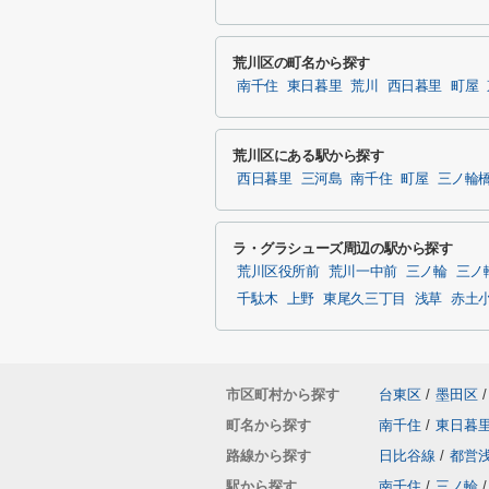
荒川区の町名から探す
南千住
東日暮里
荒川
西日暮里
町屋
荒川区にある駅から探す
西日暮里
三河島
南千住
町屋
三ノ輪
ラ・グラシューズ周辺の駅から探す
荒川区役所前
荒川一中前
三ノ輪
三ノ
千駄木
上野
東尾久三丁目
浅草
赤土
市区町村から探す
台東区
/
墨田区
/
町名から探す
南千住
/
東日暮
路線から探す
日比谷線
/
都営
駅から探す
南千住
/
三ノ輪
/