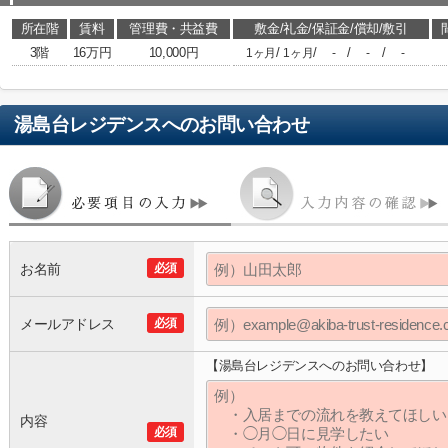
所在階
賃料
管理費・共益費
敷金/礼金/保証金/償却/敷引
3階
16万円
10,000円
/
/
/
/
1ヶ月
1ヶ月
-
-
-
湯島台レジデンス
へのお問い合わせ
お名前
必須
メールアドレス
必須
【湯島台レジデンスへのお問い合わせ】
内容
必須