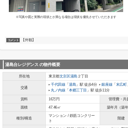
※写真や図と実際の現状とが異なる場合は現状を優先させていただきます
【外観】
コメント
湯島台レジデンス
の物件概要
所在地
東京都
文京区
湯島
２丁目
千代田線
「
湯島
」駅 徒歩4分
銀座線
「
末広町
交通
丸ノ内線
「
本郷三丁目
」駅 徒歩11分
賃料
16万円
管理費・共
面積
47.46㎡
築年月（築
マンション / 鉄筋コンクリー
種別/構造
階建
ト