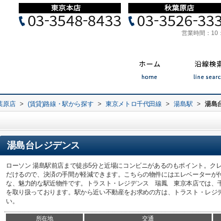
営業時間：
10
葉原店
>
(賃貸)路線・駅から探す
>
東京メトロ千代田線
>
湯島駅
>
湯島
湯島台レジデンス
ローソン 湯島駅前店まで徒歩5分と近場にコンビニがあるのもポイント。ク
だけるので、決済の手間が軽減できます。こちらの物件にはエレベーターが
な、魅力的な駅近物件です。トラスト・レジデンス 瑞鳳 東京本店では、
を取り扱っております。駅から近い不動産をお求めの方は、トラスト・レジ
い。
所在地
交通