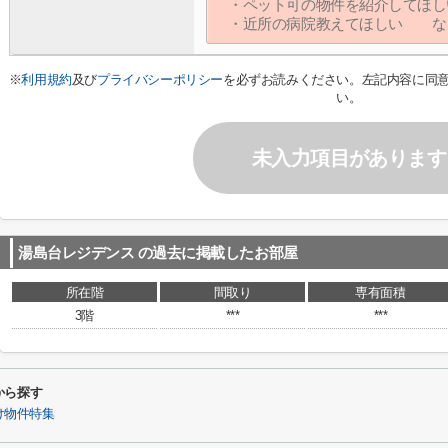
※
利用規約
及び
プライバシーポリシー
を必ずお読みください。左記内容に同
い。
未入力項目があります
湯島台レジデンス
の過去に掲載したお部屋
所在階
間取り
専有面積
3階
***
***
から探す
け物件特集