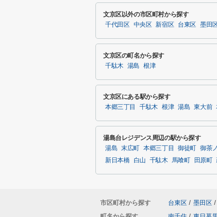
文京区以外の市区町村から探す
千代田区
中央区
新宿区
台東区
墨田
文京区の町名から探す
千駄木
湯島
根津
文京区にある駅から探す
本郷三丁目
千駄木
根津
湯島
東大前
湯島台レジデンス周辺の駅から探す
湯島
末広町
本郷三丁目
御徒町
御茶
新日本橋
白山
千駄木
馬喰町
田原町
市区町村から探す
台東区
/
墨田区
/
町名から探す
南千住
/
東日暮