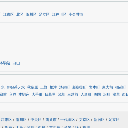
区
江東区
北区
荒川区
足立区
江戸川区
小金井市
本駒込
白山
ノ水
新御茶ノ水
秋葉原
上野
根津
淡路町
新御徒町
岩本町
東大前
稲荷町
蔵前
入谷
本駒込
大手町
日暮里
浅草
三越前
人形町
両国
浜町
浅草
西
江東区
/
荒川区
/
中央区
/
鴻巣市
/
千代田区
/
文京区
/
新宿区
/
足立区
里
/
亀戸
/
大島
/
浅草
/
向島
/
東向島
/
竜泉
/
緑
/
荒川