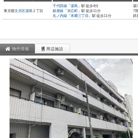
千代田線
「
湯島
」駅 徒歩4分
築
東京都
文京区
湯島
２丁目
銀座線
「
末広町
」駅 徒歩11分
7
丸ノ内線
「
本郷三丁目
」駅 徒歩11分
鉄
物件情報
周辺施設