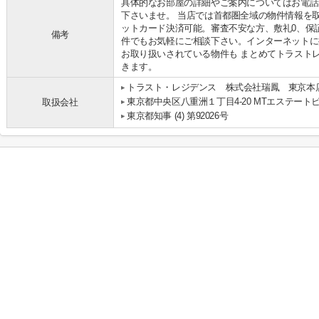
具体的なお部屋の詳細やご案内についてはお電話
下さいませ。 当店では首都圏全域の物件情報を
ットカード決済可能。審査不安な方、敷礼0、保
備考
件でもお気軽にご相談下さい。インターネットに
お取り扱いされている物件も まとめてトラスト
きます。
トラスト・レジデンス 株式会社瑞鳳 東京本
東京都中央区八重洲１丁目4-20 MTエステートビ
取扱会社
東京都知事 (4) 第92026号