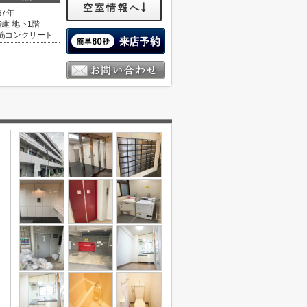
空室情報へ
37年
階建 地下1階
筋コンクリート