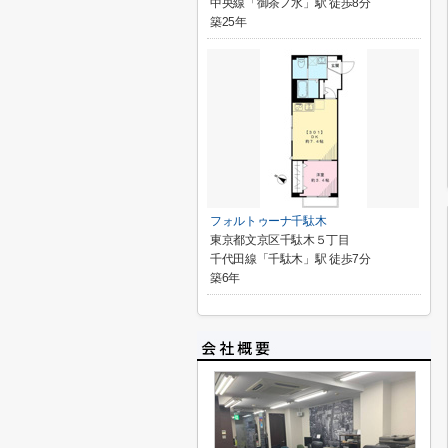
中央線「御茶ノ水」駅 徒歩8分
築25年
フォルトゥーナ千駄木
東京都文京区千駄木５丁目
千代田線「千駄木」駅 徒歩7分
築6年