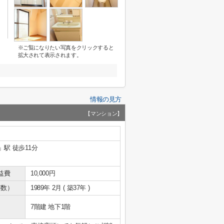
※ご覧になりたい写真をクリックすると
拡大されて表示されます。
情報の見方
【マンション】
」駅 徒歩11分
益費
10,000円
年数）
1989年 2月 ( 築37年 )
7階建 地下1階