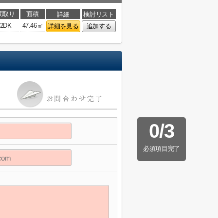
間取り
面積
詳細
検討リスト
2DK
47.46㎡
詳細を見る
追加する
0
/
3
必須項目完了