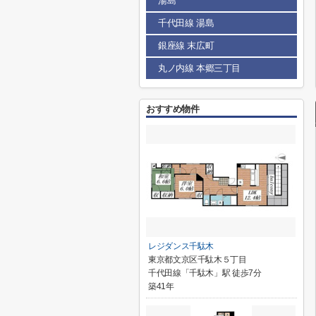
湯島
千代田線 湯島
銀座線 末広町
丸ノ内線 本郷三丁目
おすすめ物件
レジダンス千駄木
東京都文京区千駄木５丁目
千代田線「千駄木」駅 徒歩7分
築41年