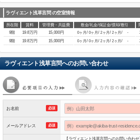
ラヴィエント浅草言問
の空室情報
所在階
賃料
管理費・共益費
敷金/礼金/保証金/償却/敷引
9階
19.8万円
15,000円
/
/
/
/
0ヶ月
0ヶ月
2ヶ月
2ヶ月
-
9階
19.8万円
15,000円
/
/
/
/
0ヶ月
0ヶ月
2ヶ月
2ヶ月
-
ラヴィエント浅草言問
へのお問い合わせ
お名前
必須
メールアドレス
必須
【ラヴィエント浅草言問へのお問い合わせ