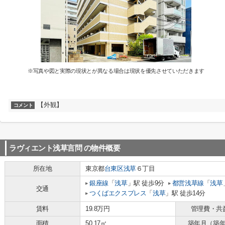
※写真や図と実際の現状とが異なる場合は現状を優先させていただきます
【外観】
コメント
ラヴィエント浅草言問
の物件概要
所在地
東京都
台東区
浅草
６丁目
銀座線
「
浅草
」駅 徒歩9分
都営浅草線
「
浅草
交通
つくばエクスプレス
「
浅草
」駅 徒歩14分
賃料
19.8万円
管理費・共
面積
50.17㎡
築年月（築