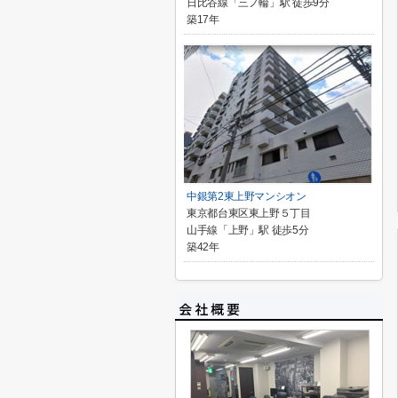
日比谷線「三ノ輪」駅 徒歩9分
築17年
中銀第2東上野マンシオン
東京都台東区東上野５丁目
山手線「上野」駅 徒歩5分
築42年