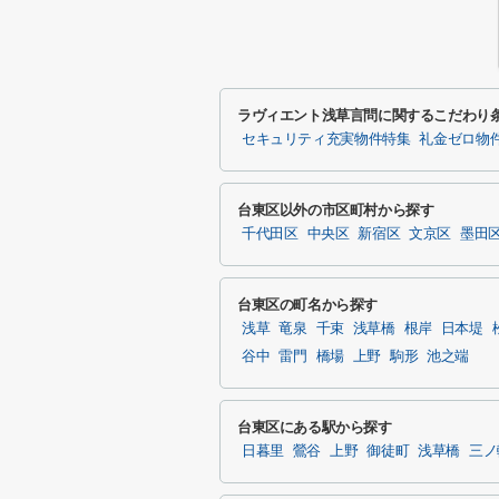
ラヴィエント浅草言問に関するこだわり
セキュリティ充実物件特集
礼金ゼロ物
台東区以外の市区町村から探す
千代田区
中央区
新宿区
文京区
墨田
台東区の町名から探す
浅草
竜泉
千束
浅草橋
根岸
日本堤
谷中
雷門
橋場
上野
駒形
池之端
台東区にある駅から探す
日暮里
鶯谷
上野
御徒町
浅草橋
三ノ