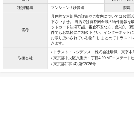
種別/構造
マンション / 鉄骨造
階建
具体的なお部屋の詳細やご案内についてはお電話
下さいませ。 当店では首都圏全域の物件情報を
ットカード決済可能。審査不安な方、敷礼0、保
備考
件でもお気軽にご相談下さい。インターネットに
お取り扱いされている物件も まとめてトラスト
きます。
トラスト・レジデンス 株式会社瑞鳳 東京本
東京都中央区八重洲１丁目4-20 MTエステートビ
取扱会社
東京都知事 (4) 第92026号