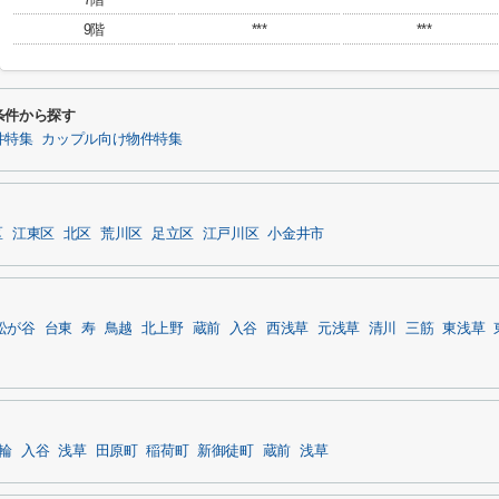
9階
***
***
条件から探す
件特集
カップル向け物件特集
区
江東区
北区
荒川区
足立区
江戸川区
小金井市
松が谷
台東
寿
鳥越
北上野
蔵前
入谷
西浅草
元浅草
清川
三筋
東浅草
輪
入谷
浅草
田原町
稲荷町
新御徒町
蔵前
浅草