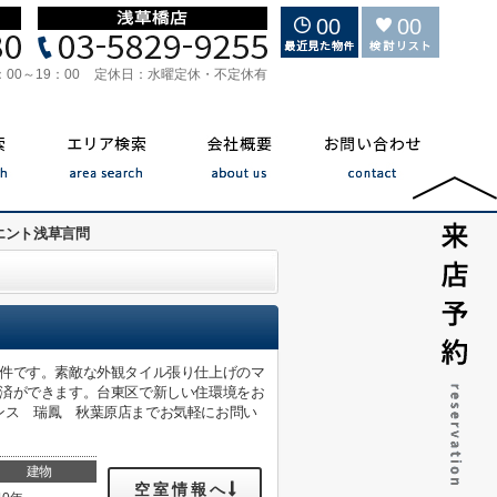
00
00
：00～19：00
定休日：
水曜定休・不定休有
エント浅草言問
物件です。素敵な外観タイル張り仕上げのマ
決済ができます。台東区で新しい住環境をお
ンス 瑞鳳 秋葉原店までお気軽にお問い
建物
空室情報へ