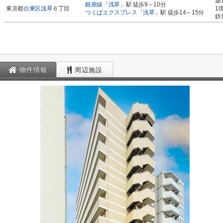
築
銀座線
「
浅草
」駅 徒歩9～10分
東京都
台東区
浅草
６丁目
1
つくばエクスプレス
「
浅草
」駅 徒歩14～15分
鉄
物件情報
周辺施設