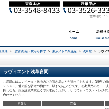
営業時間：
10
葉原店
>
(賃貸)路線・駅から探す
>
東京メトロ銀座線
>
浅草駅
>
ラヴィ
ラヴィエント浅草言問
共用部にはエレベータ・敷地内ごみ置き場などが揃っております。築9年の
ンション。魅力的な駅近の物件で、駅まで徒歩9分です。初期費用のカード
探しなら、銀座線浅草駅近くでお求めください。いつでもトラスト・レジデ
合わせください。
所在地
交通