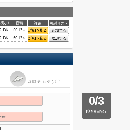
間取り
面積
詳細
検討リスト
2LDK
50.17㎡
詳細を見る
追加する
2LDK
50.17㎡
詳細を見る
追加する
0
/
3
必須項目完了
】