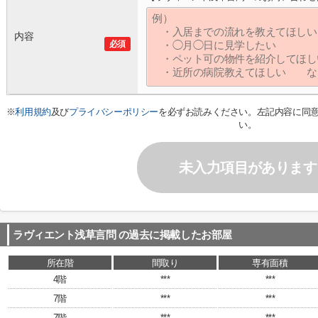
内容
必須
※
利用規約
及び
プライバシーポリシー
を必ずお読みください。左記内容に同
い。
未入力項目があります
ラヴィエント浅草言問
の過去に掲載したお部屋
所在階
間取り
専有面積
4階
***
***
7階
***
***
7階
***
***