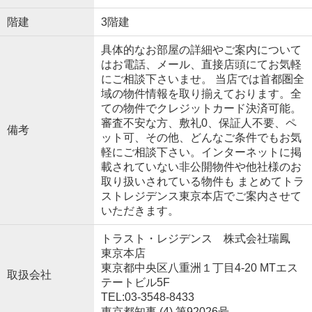
階建
3階建
具体的なお部屋の詳細やご案内について
はお電話、メール、直接店頭にてお気軽
にご相談下さいませ。 当店では首都圏全
域の物件情報を取り揃えております。全
ての物件でクレジットカード決済可能。
審査不安な方、敷礼0、保証人不要、ペ
備考
ット可、その他、どんなご条件でもお気
軽にご相談下さい。インターネットに掲
載されていない非公開物件や他社様のお
取り扱いされている物件も まとめてトラ
ストレジデンス東京本店でご案内させて
いただきます。
トラスト・レジデンス 株式会社瑞鳳
東京本店
東京都中央区八重洲１丁目4-20 MTエス
取扱会社
テートビル5F
TEL:03-3548-8433
東京都知事 (4) 第92026号