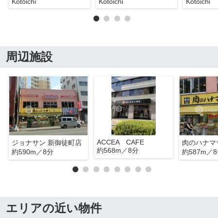
Kotoichi
Kotoichi
Kotoichi
周辺施設
ACCEA CAFE
ジョナサン 新御徒町店
約568m／8分
約590m／8分
約587m／
エリアの近い物件