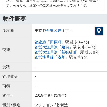
ンス 瑞鳳 東京本店には、台東区エリアの賃貸情報が豊富で
す。もちろん、店舗へのご来店もお待ちしております。
物件概要
所在地
東京都
台東区
寿
１丁目
銀座線
「
田原町
」駅 徒歩3～4分
都営大江戸線
「
蔵前
」駅 徒歩6～7分
交通
都営大江戸線
「
新御徒町
」駅 徒歩8分
都営浅草線
「
浅草
」駅 徒歩9分
賃料
-
管理費等
-
面積
-
築年月
2019年 9月(築6年)
種別 / 構造
マンション / 鉄骨造