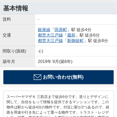
基本情報
賃料
-
銀座線
「
田原町
」駅 徒歩4分
交通
都営大江戸線
「
蔵前
」駅 徒歩6分
都営大江戸線
「
新御徒町
」駅 徒歩8分
間取り(面積)
-(-)
築年月
2019年 9月(築6年)
お問い合わせ(無料)
スーパーヤマザキ 三筋店まで徒歩6分です。造りとデザインに
関して、自信をもって情報を提供できるマンションです。この
物件は駅から徒歩4分の物件です。付近に駅が2つあるので、経
路を用途や行き先によって選べる物件です。トラスト・レジデ