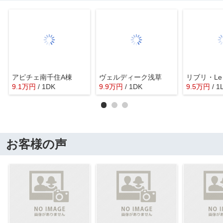
アピチェ南千住A棟
ヴェルディーク浅草
リブリ・Le・
9.1
万
円
/ 1DK
9.9
万
円
/ 1DK
9.5
万
円
/ 1
お客様の声