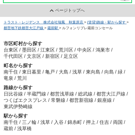
ページトップへ
トラスト・レジデンス 株式会社瑞鳳 秋葉原店
>
(賃貸)路線・駅から探す
>
都営地下鉄都営大江戸線
>
蔵前駅
>
ルフォンリブレ蔵前コンセール
市区町村から探す
台東区
/
墨田区
/
江東区
/
荒川区
/
中央区
/
鴻巣市
/
千代田区
/
文京区
/
新宿区
/
足立区
町名から探す
南千住
/
東日暮里
/
亀戸
/
大島
/
浅草
/
東向島
/
向島
/
緑
/
竜泉
/
荒川
路線から探す
日比谷線
/
半蔵門線
/
都営浅草線
/
総武線
/
都営大江戸線
/
つくばエクスプレス
/
常磐線
/
都営新宿線
/
銀座線
/
東武伊勢崎線
駅から探す
南千住
/
三ノ輪
/
浅草
/
入谷
/
錦糸町
/
押上
/
住吉
/
両国
/
蔵前
/
浅草橋