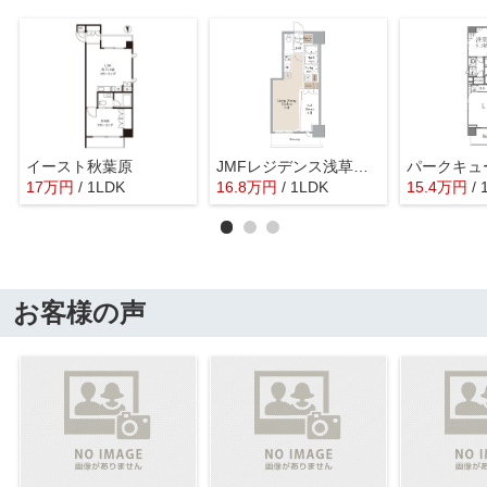
イースト秋葉原
JMFレジデンス浅草橋三丁目
パークキュ
17
万
円
/ 1LDK
16.8
万
円
/ 1LDK
15.4
万
円
/
お客様の声