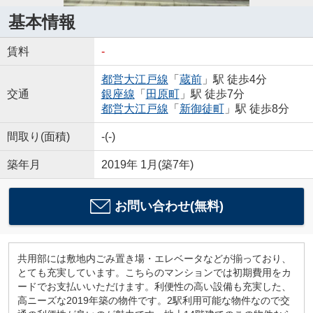
基本情報
賃料
-
都営大江戸線
「
蔵前
」駅 徒歩4分
交通
銀座線
「
田原町
」駅 徒歩7分
都営大江戸線
「
新御徒町
」駅 徒歩8分
間取り(面積)
-(-)
築年月
2019年 1月(築7年)
お問い合わせ(無料)
共用部には敷地内ごみ置き場・エレベータなどが揃っており、
とても充実しています。こちらのマンションでは初期費用をカ
ードでお支払いいただけます。利便性の高い設備も充実した、
高ニーズな2019年築の物件です。2駅利用可能な物件なので交