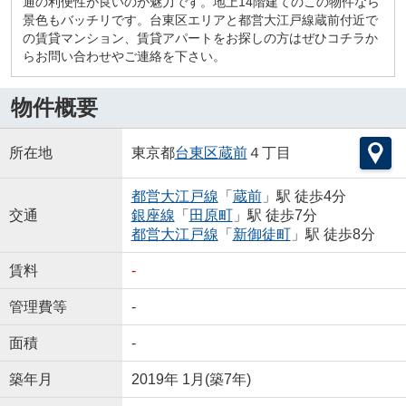
通の利便性が良いのが魅力です。地上14階建てのこの物件なら
景色もバッチリです。台東区エリアと都営大江戸線蔵前付近で
の賃貸マンション、賃貸アパートをお探しの方はぜひコチラか
らお問い合わせやご連絡を下さい。
物件概要
所在地
東京都
台東区
蔵前
４丁目
都営大江戸線
「
蔵前
」駅 徒歩4分
交通
銀座線
「
田原町
」駅 徒歩7分
都営大江戸線
「
新御徒町
」駅 徒歩8分
賃料
-
管理費等
-
面積
-
築年月
2019年 1月(築7年)