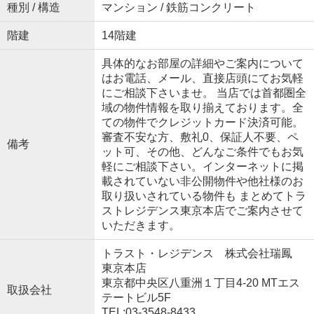
種別 / 構造
マンション / 鉄筋コンクリート
階建
14階建
具体的なお部屋の詳細やご案内について
はお電話、メール、直接店頭にてお気軽
にご相談下さいませ。 当店では首都圏全
域の物件情報を取り揃えております。全
ての物件でクレジットカード決済可能。
審査不安な方、敷礼0、保証人不要、ペ
備考
ット可、その他、どんなご条件でもお気
軽にご相談下さい。インターネットに掲
載されていない非公開物件や他社様のお
取り扱いされている物件も まとめてトラ
ストレジデンス東京本店でご案内させて
いただきます。
トラスト・レジデンス 株式会社瑞鳳
東京本店
東京都中央区八重洲１丁目4-20 MTエス
取扱会社
テートビル5F
TEL:03-3548-8433