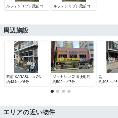
ルフォンリブレ蔵前コンセール
ルフォンリブレ蔵前コンセール
周辺施設
蔵前 KARASU no ONGAESHI
ジョナサン 新御徒町店
鷰
約434m／6分
約502m／7分
約405m／
エリアの近い物件