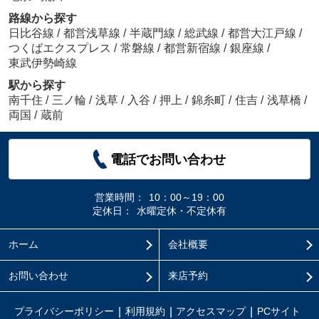
路線から探す
日比谷線
/
都営浅草線
/
半蔵門線
/
総武線
/
都営大江戸線
/
つくばエクスプレス
/
常磐線
/
都営新宿線
/
銀座線
/
東武伊勢崎線
駅から探す
南千住
/
三ノ輪
/
浅草
/
入谷
/
押上
/
錦糸町
/
住吉
/
浅草橋
/
両国
/
蔵前
電話でお問い合わせ
営業時間：
10：00～19：00
定休日：
水曜定休・不定休有
ホーム
会社概要
お問い合わせ
来店予約
プライバシーポリシー
利用規約
アクセスマップ
PCサイト