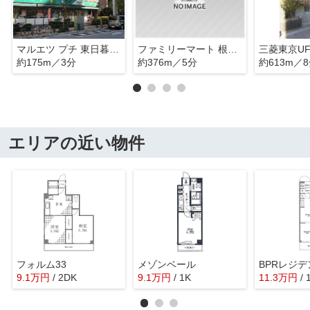
マルエツ プチ 東日暮里店
ファミリーマート 根岸二丁目店
約175m／3分
約376m／5分
約613m／
エリアの近い物件
フォルム33
メゾンベール
9.1
万
円
/ 2DK
9.1
万
円
/ 1K
11.3
万
円
/ 