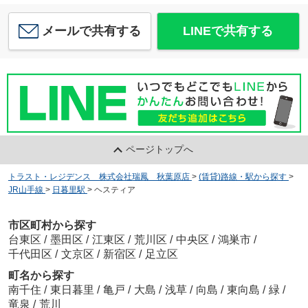
メールで共有する
LINEで共有する
ページトップへ
トラスト・レジデンス 株式会社瑞鳳 秋葉原店
>
(賃貸)路線・駅から探す
>
JR山手線
>
日暮里駅
>
ヘスティア
市区町村から探す
台東区
/
墨田区
/
江東区
/
荒川区
/
中央区
/
鴻巣市
/
千代田区
/
文京区
/
新宿区
/
足立区
町名から探す
南千住
/
東日暮里
/
亀戸
/
大島
/
浅草
/
向島
/
東向島
/
緑
/
竜泉
/
荒川