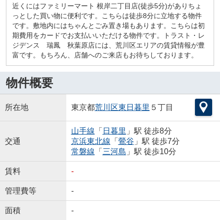
近くにはファミリーマート 根岸二丁目店(徒歩5分)がありちょ
っとした買い物に便利です。こちらは徒歩8分に立地する物件
です。敷地内にはちゃんとごみ置き場もあります。こちらは初
期費用をカードでお支払いいただける物件です。トラスト・レ
ジデンス 瑞鳳 秋葉原店には、荒川区エリアの賃貸情報が豊
富です。もちろん、店舗へのご来店もお待ちしております。
物件概要
所在地
東京都
荒川区
東日暮里
５丁目
山手線
「
日暮里
」駅 徒歩8分
交通
京浜東北線
「
鶯谷
」駅 徒歩7分
常磐線
「
三河島
」駅 徒歩10分
賃料
-
管理費等
-
面積
-