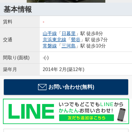
基本情報
賃料
-
山手線
「
日暮里
」駅 徒歩8分
交通
京浜東北線
「
鶯谷
」駅 徒歩7分
常磐線
「
三河島
」駅 徒歩10分
間取り(面積)
-(-)
築年月
2014年 2月(築12年)
お問い合わせ(無料)