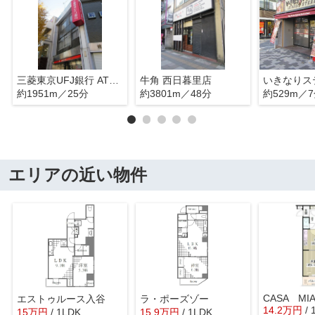
三菱東京UFJ銀行 ATMコーナー 入谷駅前
牛角 西日暮里店
約1951m／25分
約3801m／48分
約529m／
エリアの近い物件
CASA MI
エストゥルース入谷
ラ・ポーズゾー
14.2
万
円
/ 
15
万
円
/ 1LDK
15.9
万
円
/ 1LDK