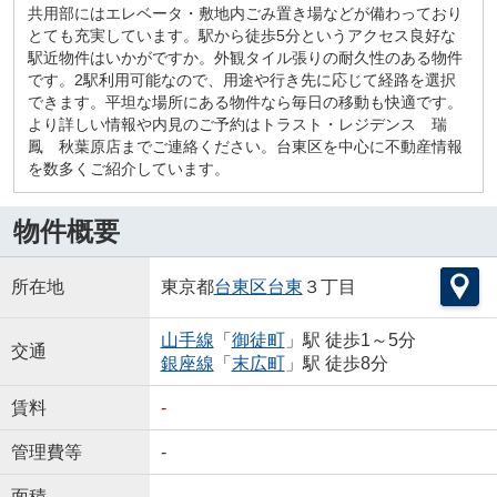
共用部にはエレベータ・敷地内ごみ置き場などが備わっており
とても充実しています。駅から徒歩5分というアクセス良好な
駅近物件はいかがですか。外観タイル張りの耐久性のある物件
です。2駅利用可能なので、用途や行き先に応じて経路を選択
できます。平坦な場所にある物件なら毎日の移動も快適です。
より詳しい情報や内見のご予約はトラスト・レジデンス 瑞
鳳 秋葉原店までご連絡ください。台東区を中心に不動産情報
を数多くご紹介しています。
物件概要
所在地
東京都
台東区
台東
３丁目
山手線
「
御徒町
」駅 徒歩1～5分
交通
銀座線
「
末広町
」駅 徒歩8分
賃料
-
管理費等
-
面積
-