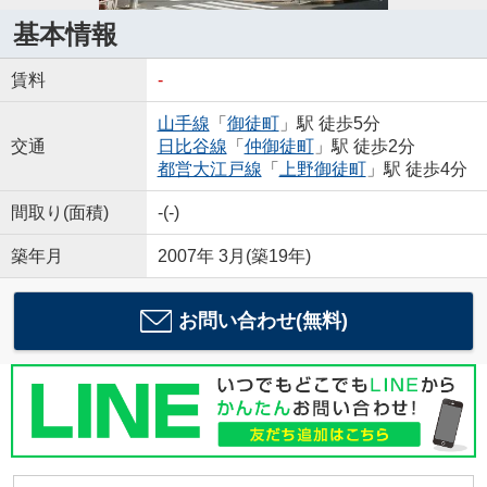
基本情報
賃料
-
山手線
「
御徒町
」駅 徒歩5分
交通
日比谷線
「
仲御徒町
」駅 徒歩2分
都営大江戸線
「
上野御徒町
」駅 徒歩4分
間取り(面積)
-(-)
築年月
2007年 3月(築19年)
お問い合わせ(無料)