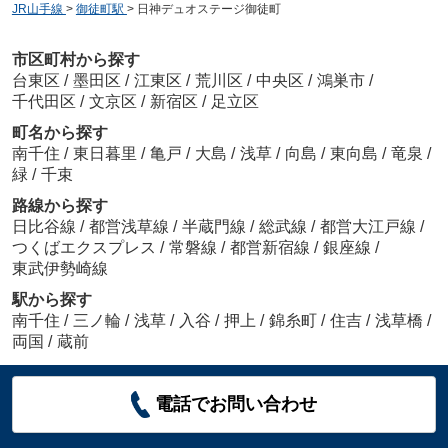
JR山手線
>
御徒町駅
>
日神デュオステージ御徒町
市区町村から探す
台東区
/
墨田区
/
江東区
/
荒川区
/
中央区
/
鴻巣市
/
千代田区
/
文京区
/
新宿区
/
足立区
町名から探す
南千住
/
東日暮里
/
亀戸
/
大島
/
浅草
/
向島
/
東向島
/
竜泉
/
緑
/
千束
路線から探す
日比谷線
/
都営浅草線
/
半蔵門線
/
総武線
/
都営大江戸線
/
つくばエクスプレス
/
常磐線
/
都営新宿線
/
銀座線
/
東武伊勢崎線
駅から探す
南千住
/
三ノ輪
/
浅草
/
入谷
/
押上
/
錦糸町
/
住吉
/
浅草橋
/
両国
/
蔵前
電話でお問い合わせ