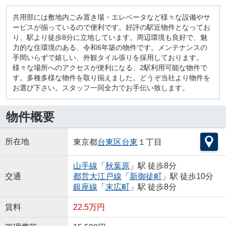
共用部には敷地内ごみ置き場・エレベータなど様々な設備やサ
ービスが揃っているので便利です。好評の駅近物件となってお
り、駅より徒歩8分に立地しています。周辺環境も良好で、魅
力的な住環境のある、令和6年築の物件です。メンテナンスの
手間いらずで嬉しい、外観タイル張りを採用しております。
様々な場所へのアクセスが便利になる、2駅利用可能な物件で
す。多種多様な物件を取り揃えました。どうぞ当社より物件を
お選び下さい。スタッフ一同全力でお手伝い致します。
物件概要
所在地
東京都
台東区
台東
１丁目
山手線
「
秋葉原
」駅 徒歩8分
交通
都営大江戸線
「
新御徒町
」駅 徒歩10分
銀座線
「
末広町
」駅 徒歩8分
賃料
22.5万円