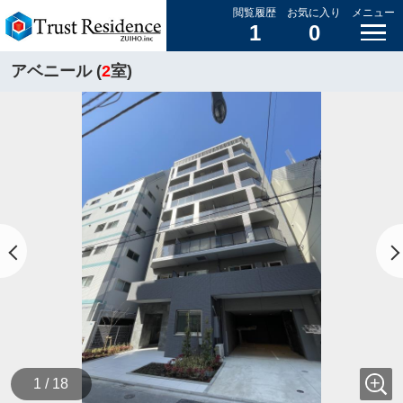
閲覧履歴
お気に入り
メニュー
1
0
アベニール (
2
室)
1 / 18