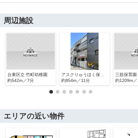
周辺施設
台東区立 竹町幼稚園
アスクりゅうほく保育園
三筋保育園
約542m／7分
約854m／11分
約1209m／
エリアの近い物件