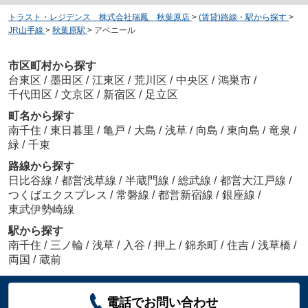
トラスト・レジデンス 株式会社瑞鳳 秋葉原店
>
(賃貸)路線・駅から探す
>
JR山手線
>
秋葉原駅
>
アベニール
市区町村から探す
台東区
/
墨田区
/
江東区
/
荒川区
/
中央区
/
鴻巣市
/
千代田区
/
文京区
/
新宿区
/
足立区
町名から探す
南千住
/
東日暮里
/
亀戸
/
大島
/
浅草
/
向島
/
東向島
/
竜泉
/
緑
/
千束
路線から探す
日比谷線
/
都営浅草線
/
半蔵門線
/
総武線
/
都営大江戸線
/
つくばエクスプレス
/
常磐線
/
都営新宿線
/
銀座線
/
東武伊勢崎線
駅から探す
南千住
/
三ノ輪
/
浅草
/
入谷
/
押上
/
錦糸町
/
住吉
/
浅草橋
/
両国
/
蔵前
電話でお問い合わせ