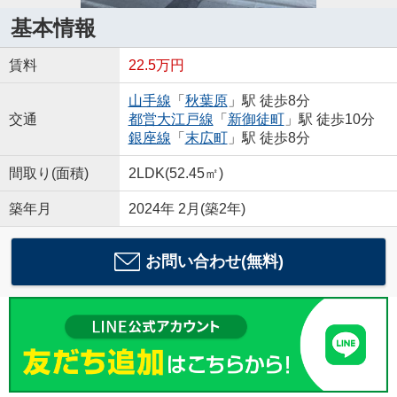
基本情報
賃料
22.5万円
山手線
「
秋葉原
」駅 徒歩8分
交通
都営大江戸線
「
新御徒町
」駅 徒歩10分
銀座線
「
末広町
」駅 徒歩8分
間取り(面積)
2LDK(52.45㎡)
築年月
2024年 2月(築2年)
お問い合わせ(無料)