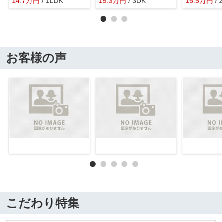
14.7
万
円
/ 1LDK
15.3
万
円
/ 3DK
16.5
万
円
/
お客様の声
こだわり特集