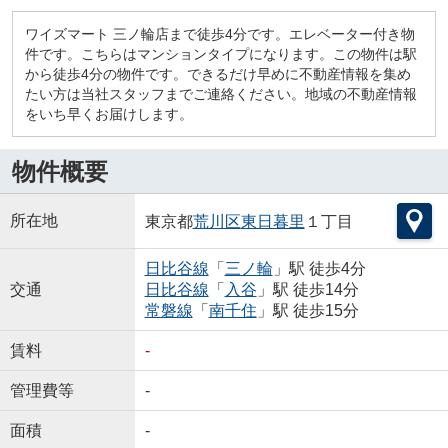
ワイズマート 三ノ輪店まで徒歩4分です。エレベーター付き物
件です。こちらはマンションタイプになります。この物件は駅
から徒歩4分の物件です。できるだけ早めに不動産情報を集め
たい方は当社スタッフまでご連絡ください。地域の不動産情報
をいち早くお届けします。
物件概要
所在地
東京都
荒川区
東日暮里
１丁目
日比谷線
「
三ノ輪
」駅 徒歩4分
交通
日比谷線
「
入谷
」駅 徒歩14分
常磐線
「
南千住
」駅 徒歩15分
賃料
-
管理費等
-
面積
-