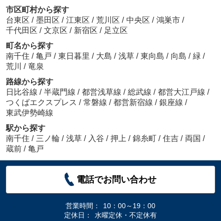
市区町村から探す
台東区
/
墨田区
/
江東区
/
荒川区
/
中央区
/
鴻巣市
/
千代田区
/
文京区
/
新宿区
/
足立区
町名から探す
南千住
/
亀戸
/
東日暮里
/
大島
/
浅草
/
東向島
/
向島
/
緑
/
荒川
/
竜泉
路線から探す
日比谷線
/
半蔵門線
/
都営浅草線
/
総武線
/
都営大江戸線
/
つくばエクスプレス
/
常磐線
/
都営新宿線
/
銀座線
/
東武伊勢崎線
駅から探す
南千住
/
三ノ輪
/
浅草
/
入谷
/
押上
/
錦糸町
/
住吉
/
両国
/
蔵前
/
亀戸
電話でお問い合わせ
営業時間：
10：00～19：00
定休日：
水曜定休・不定休有