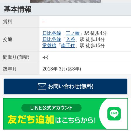
基本情報
賃料
-
日比谷線
「
三ノ輪
」駅 徒歩4分
交通
日比谷線
「
入谷
」駅 徒歩14分
常磐線
「
南千住
」駅 徒歩15分
間取り(面積)
-(-)
築年月
2018年 3月(築8年)
お問い合わせ(無料)