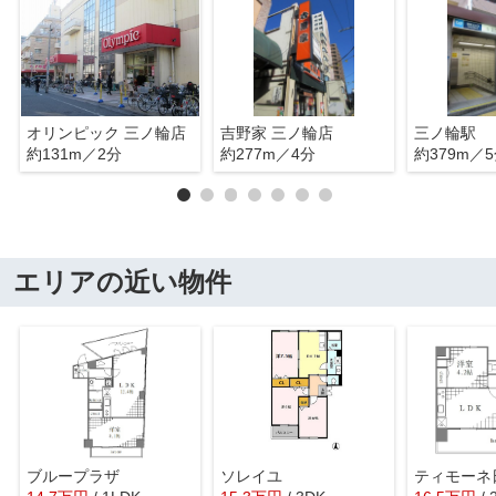
オリンピック 三ノ輪店
吉野家 三ノ輪店
三ノ輪駅
約131m／2分
約277m／4分
約379m／
エリアの近い物件
ブループラザ
ソレイユ