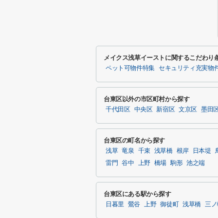
メイクス浅草イーストに関するこだわり
ペット可物件特集
セキュリティ充実物
台東区以外の市区町村から探す
千代田区
中央区
新宿区
文京区
墨田
台東区の町名から探す
浅草
竜泉
千束
浅草橋
根岸
日本堤
雷門
谷中
上野
橋場
駒形
池之端
台東区にある駅から探す
日暮里
鶯谷
上野
御徒町
浅草橋
三ノ