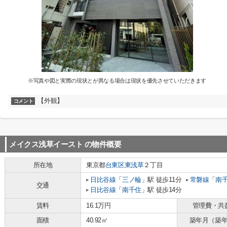
※写真や図と実際の現状とが異なる場合は現状を優先させていただきます
【外観】
コメント
メイクス浅草イースト
の物件概要
所在地
東京都
台東区
東浅草
２丁目
日比谷線
「
三ノ輪
」駅 徒歩11分
常磐線
「
南
交通
日比谷線
「
南千住
」駅 徒歩14分
賃料
16.1万円
管理費・共
面積
40.92㎡
築年月（築