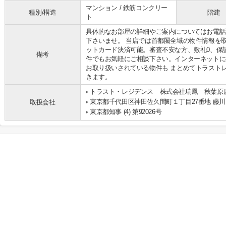
マンション / 鉄筋コンクリー
種別/構造
階建
ト
具体的なお部屋の詳細やご案内についてはお電話
下さいませ。 当店では首都圏全域の物件情報を
ットカード決済可能。審査不安な方、敷礼0、保
備考
件でもお気軽にご相談下さい。インターネットに
お取り扱いされている物件も まとめてトラスト
きます。
トラスト・レジデンス 株式会社瑞鳳 秋葉原
東京都千代田区神田佐久間町１丁目27番地 藤川
取扱会社
東京都知事 (4) 第92026号