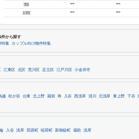
3階
***
***
10階
***
***
条件から探す
件特集
カップル向け物件特集
区
江東区
北区
荒川区
足立区
江戸川区
小金井市
鳥越
松が谷
台東
北上野
蔵前
寿
入谷
西浅草
清川
元浅草
東上野
下谷
輪
入谷
浅草
田原町
稲荷町
新御徒町
蔵前
浅草