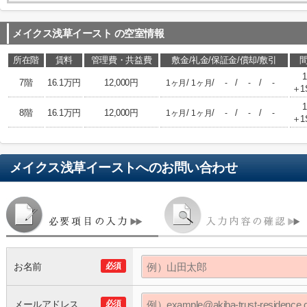
メイクス浅草イースト
の空室情報
所在階
賃料
管理費・共益費
敷金/礼金/保証金/償却/敷引
7階
16.1万円
12,000円
/
/
/
/
1ヶ月
1ヶ月
-
-
-
＋1
8階
16.1万円
12,000円
/
/
/
/
1ヶ月
1ヶ月
-
-
-
＋1
メイクス浅草イースト
へのお問い合わせ
お名前
必須
メールアドレス
必須