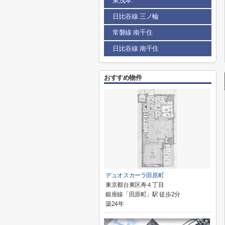
東浅草
日比谷線 三ノ輪
常磐線 南千住
日比谷線 南千住
おすすめ物件
デュオスカーラ田原町
東京都台東区寿４丁目
銀座線「田原町」駅 徒歩2分
築24年