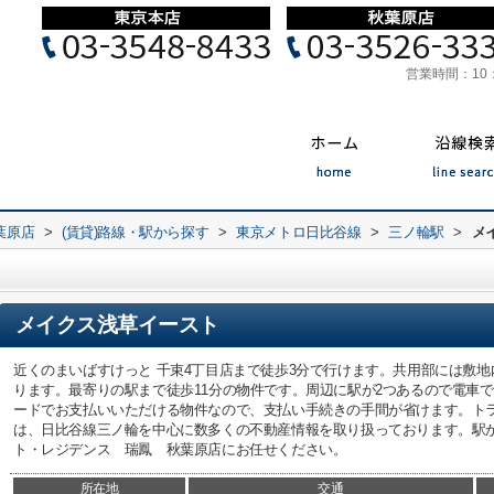
営業時間：
10
葉原店
>
(賃貸)路線・駅から探す
>
東京メトロ日比谷線
>
三ノ輪駅
>
メ
メイクス浅草イースト
近くのまいばすけっと 千束4丁目店まで徒歩3分で行けます。共用部には敷
ります。最寄りの駅まで徒歩11分の物件です。周辺に駅が2つあるので電車
ードでお支払いいただける物件なので、支払い手続きの手間が省けます。ト
は、日比谷線三ノ輪を中心に数多くの不動産情報を取り扱っております。駅
ト・レジデンス 瑞鳳 秋葉原店にお任せください。
所在地
交通