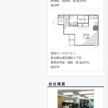
銀座線「稲荷町」駅 徒歩4分
築19年
蔵前ローズガーデン
東京都台東区蔵前４丁目
都営浅草線「蔵前」駅 徒歩2分
築22年