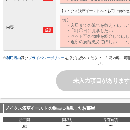
【メイクス浅草イーストへのお問い合わせ
内容
必須
※
利用規約
及び
プライバシーポリシー
を必ずお読みください。左記内容に同
い。
未入力項目があります
メイクス浅草イースト
の過去に掲載したお部屋
所在階
間取り
専有面積
3階
***
***