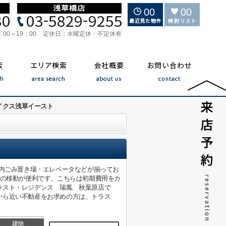
00
00
：00～19：00
定休日：
水曜定休・不定休有
イクス浅草イースト
地内ごみ置き場・エレベータなどが揃ってお
での移動が便利です。こちらは初期費用をカ
ラスト・レジデンス 瑞鳳 秋葉原店で
から近い不動産をお求めの方は、トラス
建物