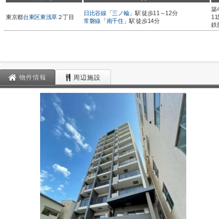
築
日比谷線
「
三ノ輪
」駅 徒歩11～12分
東京都
台東区
東浅草
２丁目
1
常磐線
「
南千住
」駅 徒歩14分
鉄
物件情報
周辺施設