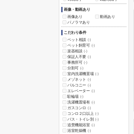
画像・動画あり
画像あり
動画あり
パノラマあり
こだわり条件
ペット相談
(-)
ペット飼育可
(-)
楽器相談
(-)
保証人不要
(-)
事務所可
(-)
分割可
(-)
室内洗濯機置場
(-)
メゾネット
(-)
バルコニー
(-)
エレベーター
(-)
駐輪場
(-)
洗濯機置場有
(-)
ガスコンロ
(-)
コンロ２口以上
(-)
バス・トイレ別
(-)
追焚機能浴室
(-)
浴室乾燥機
(-)