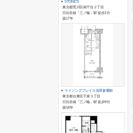
STONE'S
東京都荒川区南千住２丁目
日比谷線「三ノ輪」駅 徒歩1分
築17年
ライジングプレイス浅草参番館
東京都台東区千束３丁目
日比谷線「三ノ輪」駅 徒歩9分
築18年