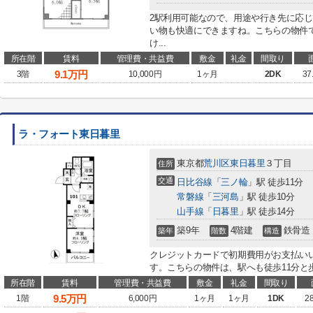
2駅利用可能なので、用途や行き先に応
い物も快適にできますね。こちらの物件
け...
所在階
賃料
管理費・共益費
敷金
礼金
間取り
9.1
万円
3階
10,000円
1ヶ月
2DK
37
ラ・フォート東日暮里
東京都
荒川区
東日暮里
３丁目
住所
交通
日比谷線
「
三ノ輪
」駅 徒歩11分
常磐線
「
三河島
」駅 徒歩10分
山手線
「
日暮里
」駅 徒歩14分
築9年
4階建
鉄骨造
築年
階数
構造
クレジットカードで初期費用がお支払い
す。こちらの物件は、駅へも徒歩11分と歩い
所在階
賃料
管理費・共益費
敷金
礼金
間取り
9.5
万円
1階
6,000円
1ヶ月
1ヶ月
1DK
2