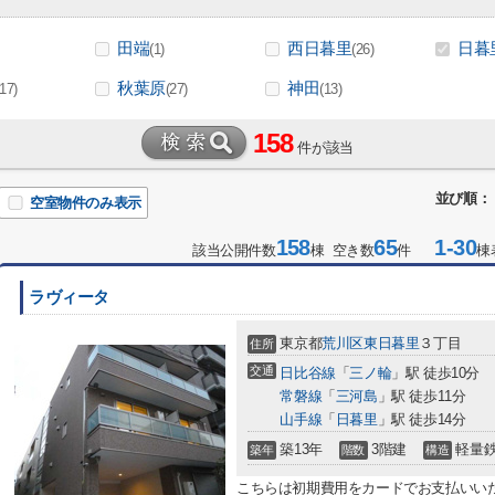
田端
西日暮里
日暮
(1)
(26)
秋葉原
神田
(17)
(27)
(13)
158
件が該当
並び順：
空室物件のみ表示
158
65
1-30
該当公開件数
棟 空き数
件
棟
ラヴィータ
東京都
荒川区
東日暮里
３丁目
住所
交通
日比谷線
「
三ノ輪
」駅 徒歩10分
常磐線
「
三河島
」駅 徒歩11分
山手線
「
日暮里
」駅 徒歩14分
築13年
3階建
軽量
築年
階数
構造
こちらは初期費用をカードでお支払いい