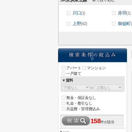
JR京浜東北線
川口
赤羽
(1)
(1)
上野
御徒町
(62)
アパート
マンション
一戸建て
▼賃料
～
敷金・保証金なし
礼金・敷引なし
共益費・管理費込み
158
件が該当