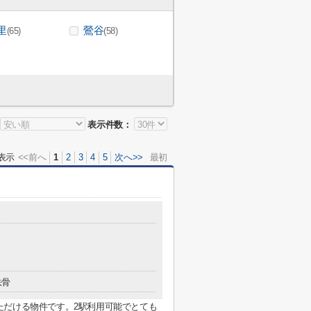
里
鶯谷
(65)
(58)
表示件数：
表示
<<前へ
1
2
3
4
5
次へ>>
最初
鉄骨
ただける物件です。2駅利用可能でとても