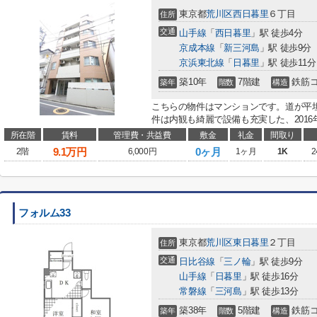
東京都
荒川区
西日暮里
６丁目
住所
交通
山手線
「
西日暮里
」駅 徒歩4分
京成本線
「
新三河島
」駅 徒歩9分
京浜東北線
「
日暮里
」駅 徒歩11分
築10年
7階建
鉄筋
築年
階数
構造
こちらの物件はマンションです。道が平
件は内観も綺麗で設備も充実した、2016
所在階
賃料
管理費・共益費
敷金
礼金
間取り
9.1
万円
0ヶ月
2階
6,000円
1ヶ月
1K
2
フォルム33
東京都
荒川区
東日暮里
２丁目
住所
交通
日比谷線
「
三ノ輪
」駅 徒歩9分
山手線
「
日暮里
」駅 徒歩16分
常磐線
「
三河島
」駅 徒歩13分
築38年
5階建
鉄筋
築年
階数
構造