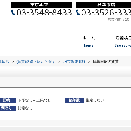
営業時間：
10
葉原店
>
(賃貸)路線・駅から探す
>
JR京浜東北線
>
日暮里駅の賃貸
面積
下限なし～上限なし
築年数
指定しない
間取り
指定なし