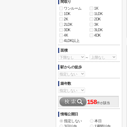
間取り
ワンルーム
1K
1DK
1LDK
2K
2DK
2LDK
3K
3DK
3LDK
4K
4DK
4LDK以上
面積
～
駅からの徒歩
築年数
158
件が該当
情報公開日
指定しない
本日
3日以内
1週間以内