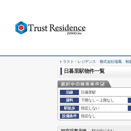
トラスト・レジデンス 株式会社瑞鳳 秋
日暮里駅物件一覧
沿線
日暮里駅
賃料
下限なし～上限なし
駅徒歩
指定しない
設備条件
指定なし
駅で絞り込む