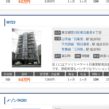
9.5
万円
1階
6,000円
1ヶ月
1ヶ月
1DK
2
W723
東京都
荒川区
東日暮里
６丁目
住所
交通
山手線
「
日暮里
」駅 徒歩5分
千代田線
「
西日暮里
」駅 徒歩12分
常磐線
「
三河島
」駅 徒歩9分
築12年
9階建
鉄筋
築年
階数
構造
近くにはファミリーマート日暮里駅前店(
です。防犯対策もバッチリなマンションタ
所在階
賃料
管理費・共益費
敷金
礼金
間取り
9.8
万円
8階
7,000円
1ヶ月
1ヶ月
1DK
2
メゾンTADO