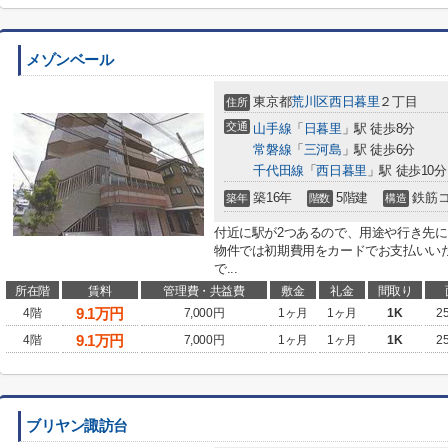
メゾンベール
東京都
荒川区
西日暮里
２丁目
住所
交通
山手線
「
日暮里
」駅 徒歩8分
常磐線
「
三河島
」駅 徒歩6分
千代田線
「
西日暮里
」駅 徒歩10分
築16年
5階建
鉄筋
築年
階数
構造
付近に駅が2つあるので、用途や行き先
物件では初期費用をカードでお支払いい
で...
所在階
賃料
管理費・共益費
敷金
礼金
間取り
9.1
万円
4階
7,000円
1ヶ月
1ヶ月
1K
2
9.1
万円
4階
7,000円
1ヶ月
1ヶ月
1K
2
ブリヤン諏訪台