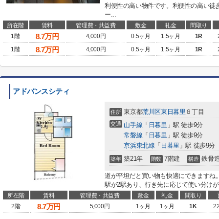
利便性の高い物件です。利便性の高い徒歩
ー...
所在階
賃料
管理費・共益費
敷金
礼金
間取り
8.7
万円
1階
4,000円
0.5ヶ月
1.5ヶ月
1R
8.7
万円
1階
4,000円
0.5ヶ月
1.5ヶ月
1R
アドバンスシティ
東京都
荒川区
東日暮里
６丁目
住所
交通
山手線
「
日暮里
」駅 徒歩9分
常磐線
「
日暮里
」駅 徒歩9分
京浜東北線
「
日暮里
」駅 徒歩9分
築21年
7階建
鉄骨
築年
階数
構造
道が平坦だと買い物も快適にできますね
駅が2駅あり、行き先に応じて使い分けがで
所在階
賃料
管理費・共益費
敷金
礼金
間取り
8.7
万円
2階
5,000円
1ヶ月
1ヶ月
1K
2