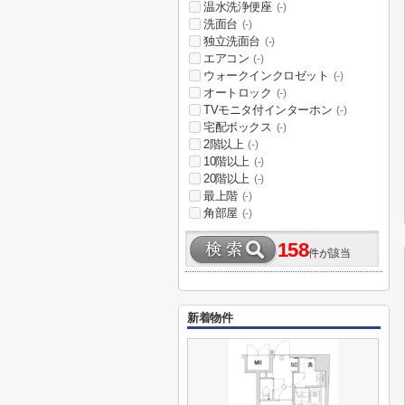
温水洗浄便座
(-)
洗面台
(-)
独立洗面台
(-)
エアコン
(-)
ウォークインクロゼット
(-)
オートロック
(-)
TVモニタ付インターホン
(-)
宅配ボックス
(-)
2階以上
(-)
10階以上
(-)
20階以上
(-)
最上階
(-)
角部屋
(-)
158
件が該当
新着物件