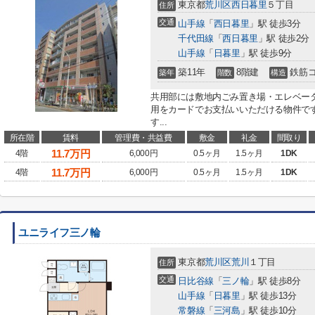
東京都
荒川区
西日暮里
５丁目
住所
交通
山手線
「
西日暮里
」駅 徒歩3分
千代田線
「
西日暮里
」駅 徒歩2分
山手線
「
日暮里
」駅 徒歩9分
築11年
8階建
鉄筋
築年
階数
構造
共用部には敷地内ごみ置き場・エレベー
用をカードでお支払いいただける物件で
す...
所在階
賃料
管理費・共益費
敷金
礼金
間取り
11.7
万円
4階
6,000円
0.5ヶ月
1.5ヶ月
1DK
11.7
万円
4階
6,000円
0.5ヶ月
1.5ヶ月
1DK
ユニライフ三ノ輪
東京都
荒川区
荒川
１丁目
住所
交通
日比谷線
「
三ノ輪
」駅 徒歩8分
山手線
「
日暮里
」駅 徒歩13分
常磐線
「
三河島
」駅 徒歩10分