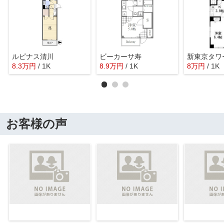
ルピナス清川
ビーカーサ寿
8.3
万
円
/ 1K
8.9
万
円
/ 1K
8
万
円
/ 1K
お客様の声