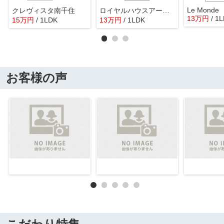
Le Monde
クレヴィスタ南千住
ロイヤルハウスアール１
13
万
円
/ 1
15
万
円
/ 1LDK
13
万
円
/ 1LDK
お客様の声