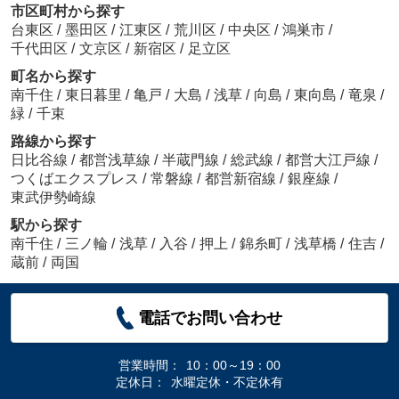
市区町村から探す
台東区
/
墨田区
/
江東区
/
荒川区
/
中央区
/
鴻巣市
/
千代田区
/
文京区
/
新宿区
/
足立区
町名から探す
南千住
/
東日暮里
/
亀戸
/
大島
/
浅草
/
向島
/
東向島
/
竜泉
/
緑
/
千束
路線から探す
日比谷線
/
都営浅草線
/
半蔵門線
/
総武線
/
都営大江戸線
/
つくばエクスプレス
/
常磐線
/
都営新宿線
/
銀座線
/
東武伊勢崎線
駅から探す
南千住
/
三ノ輪
/
浅草
/
入谷
/
押上
/
錦糸町
/
浅草橋
/
住吉
/
蔵前
/
両国
電話でお問い合わせ
営業時間：
10：00～19：00
定休日：
水曜定休・不定休有