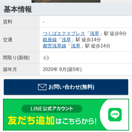
基本情報
賃料
-
つくばエクスプレス
「
浅草
」駅 徒歩9分
交通
銀座線
「
浅草
」駅 徒歩14分
都営浅草線
「
浅草
」駅 徒歩14分
間取り(面積)
-(-)
築年月
2020年 9月(築5年)
お問い合わせ(無料)