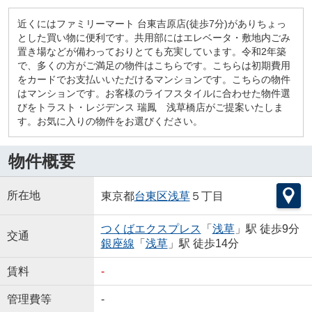
近くにはファミリーマート 台東吉原店(徒歩7分)がありちょっ
とした買い物に便利です。共用部にはエレベータ・敷地内ごみ
置き場などが備わっておりとても充実しています。令和2年築
で、多くの方がご満足の物件はこちらです。こちらは初期費用
をカードでお支払いいただけるマンションです。こちらの物件
はマンションです。お客様のライフスタイルに合わせた物件選
びをトラスト・レジデンス 瑞鳳 浅草橋店がご提案いたしま
す。お気に入りの物件をお選びください。
物件概要
所在地
東京都
台東区
浅草
５丁目
つくばエクスプレス
「
浅草
」駅 徒歩9分
交通
銀座線
「
浅草
」駅 徒歩14分
賃料
-
管理費等
-