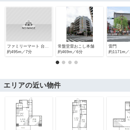
ファミリーマート 台東吉原店
常盤堂雷おこし本舗
雷門
約495m／7分
約469m／6分
約1171m／
エリアの近い物件