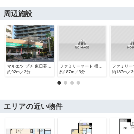
周辺施設
マルエツ プチ 東日暮里店
ファミリーマート 根岸二丁目店
約92m／2分
約187m／3分
約187m／
エリアの近い物件