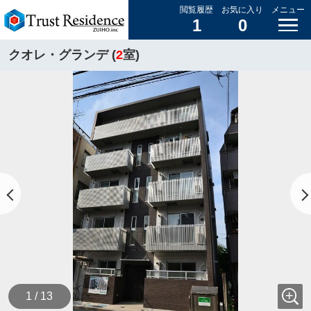
閲覧履歴
お気に入り
メニュー
1
0
クオレ・グランデ (
2
室)
1 / 13