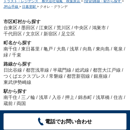
トラスト・レジデンス 株式会社瑞鳳 秋葉原店
>
(賃貸)路線・駅から探す
>
JR山手線
>
日暮里駅
>
クオレ・グランデ
市区町村から探す
台東区
/
墨田区
/
江東区
/
荒川区
/
中央区
/
鴻巣市
/
千代田区
/
文京区
/
新宿区
/
足立区
町名から探す
南千住
/
東日暮里
/
亀戸
/
大島
/
浅草
/
向島
/
東向島
/
竜泉
/
緑
/
千束
路線から探す
日比谷線
/
都営浅草線
/
半蔵門線
/
総武線
/
都営大江戸線
/
つくばエクスプレス
/
常磐線
/
都営新宿線
/
銀座線
/
東武伊勢崎線
駅から探す
南千住
/
三ノ輪
/
浅草
/
入谷
/
押上
/
錦糸町
/
浅草橋
/
住吉
/
蔵前
/
両国
電話でお問い合わせ