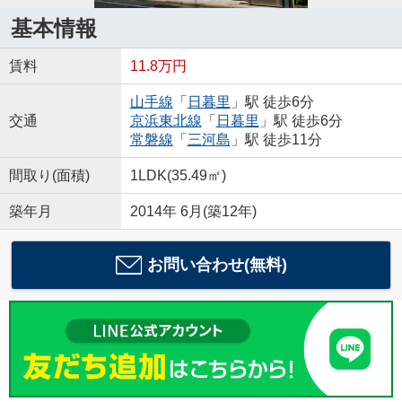
基本情報
賃料
11.8万円
山手線
「
日暮里
」駅 徒歩6分
交通
京浜東北線
「
日暮里
」駅 徒歩6分
常磐線
「
三河島
」駅 徒歩11分
間取り(面積)
1LDK(35.49㎡)
築年月
2014年 6月(築12年)
お問い合わせ(無料)