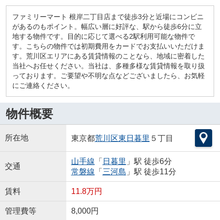
ファミリーマート 根岸二丁目店まで徒歩3分と近場にコンビニ
があるのもポイント。幅広い層に好評な、駅から徒歩6分に立
地する物件です。目的に応じて選べる2駅利用可能な物件で
す。こちらの物件では初期費用をカードでお支払いいただけま
す。荒川区エリアにある賃貸情報のことなら、地域に密着した
当社へお任せください。当社は、多種多様な賃貸情報を取り扱
っております。ご要望や不明な点などございましたら、お気軽
にご連絡ください。
物件概要
所在地
東京都
荒川区
東日暮里
５丁目
山手線
「
日暮里
」駅 徒歩6分
交通
常磐線
「
三河島
」駅 徒歩11分
賃料
11.8万円
管理費等
8,000円