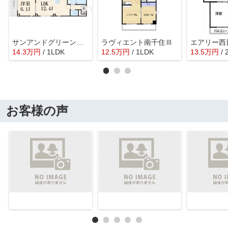
サンアンドグリーンテラス
ラヴィエント南千住Ⅲ
エアリー西
14.3
万
円
/ 1LDK
12.5
万
円
/ 1LDK
13.5
万
円
/ 
お客様の声