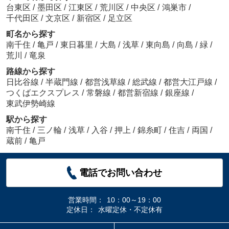
台東区
/
墨田区
/
江東区
/
荒川区
/
中央区
/
鴻巣市
/
千代田区
/
文京区
/
新宿区
/
足立区
町名から探す
南千住
/
亀戸
/
東日暮里
/
大島
/
浅草
/
東向島
/
向島
/
緑
/
荒川
/
竜泉
路線から探す
日比谷線
/
半蔵門線
/
都営浅草線
/
総武線
/
都営大江戸線
/
つくばエクスプレス
/
常磐線
/
都営新宿線
/
銀座線
/
東武伊勢崎線
駅から探す
南千住
/
三ノ輪
/
浅草
/
入谷
/
押上
/
錦糸町
/
住吉
/
両国
/
蔵前
/
亀戸
電話でお問い合わせ
営業時間：
10：00～19：00
定休日：
水曜定休・不定休有