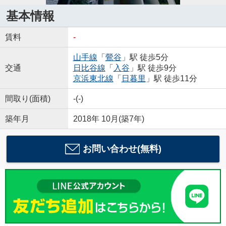
基本情報
賃料
-
山手線
「
鶯谷
」駅 徒歩5分
交通
日比谷線
「
入谷
」駅 徒歩9分
京浜東北線
「
日暮里
」駅 徒歩11分
間取り(面積)
-(-)
築年月
2018年 10月(築7年)
お問い合わせ(無料)