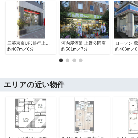
三菱東京UFJ銀行上野支店鶯谷駅前出張所
河内屋酒販 上野公園店
ローソン 
約407m／6分
約501m／7分
約403m／
エリアの近い物件