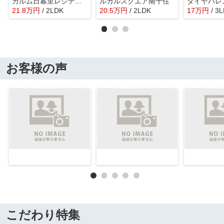
カルム日暮里レジデンス
ルガルスクエア南千住
21.8
万
円
/ 2LDK
20.5
万
円
/ 2LDK
17
万
円
/ 3
お客様の声
こだわり特集