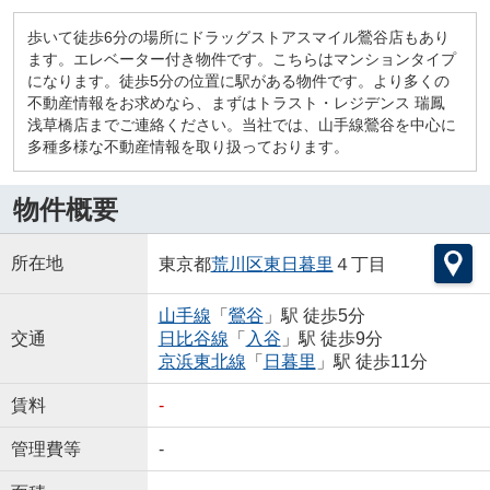
歩いて徒歩6分の場所にドラッグストアスマイル鶯谷店もあり
ます。エレベーター付き物件です。こちらはマンションタイプ
になります。徒歩5分の位置に駅がある物件です。より多くの
不動産情報をお求めなら、まずはトラスト・レジデンス 瑞鳳
浅草橋店までご連絡ください。当社では、山手線鶯谷を中心に
多種多様な不動産情報を取り扱っております。
物件概要
所在地
東京都
荒川区
東日暮里
４丁目
山手線
「
鶯谷
」駅 徒歩5分
交通
日比谷線
「
入谷
」駅 徒歩9分
京浜東北線
「
日暮里
」駅 徒歩11分
賃料
-
管理費等
-