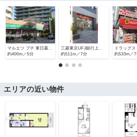
マルエツ プチ 東日暮里店
三菱東京UFJ銀行上野支店鶯谷駅前出張所
約400m／5分
約511m／7分
約533m／
エリアの近い物件