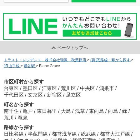
ページトップへ
トラスト・レジデンス 株式会社瑞鳳 秋葉原店
>
(賃貸)路線・駅から探す
>
JR山手線
>
鶯谷駅
>
Blanc Grace
市区町村から探す
台東区
/
墨田区
/
江東区
/
荒川区
/
中央区
/
鴻巣市
/
千代田区
/
文京区
/
新宿区
/
足立区
町名から探す
南千住
/
亀戸
/
東日暮里
/
大島
/
浅草
/
東向島
/
向島
/
緑
/
荒川
/
竜泉
路線から探す
日比谷線
/
半蔵門線
/
都営浅草線
/
総武線
/
都営大江戸線
/