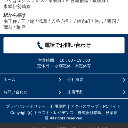
つくばエクスプレス
/
常磐線
/
都営新宿線
/
銀座線
/
東武伊勢崎線
駅から探す
南千住
/
三ノ輪
/
浅草
/
入谷
/
押上
/
錦糸町
/
住吉
/
両国
/
蔵前
/
亀戸
電話でお問い合わせ
営業時間：
10：00～19：00
定休日：
水曜定休・不定休有
ホーム
会社概要
お問い合わせ
来店予約
プライバシーポリシー
利用規約
アクセスマップ
PCサイト
Copyright(c) トラスト・レジデンス 株式会社瑞鳳 秋葉原
店 All rights reserved.