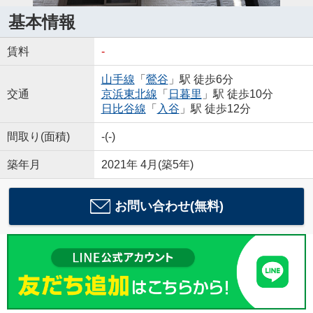
基本情報
賃料
-
山手線
「
鶯谷
」駅 徒歩6分
交通
京浜東北線
「
日暮里
」駅 徒歩10分
日比谷線
「
入谷
」駅 徒歩12分
間取り(面積)
-(-)
築年月
2021年 4月(築5年)
お問い合わせ(無料)