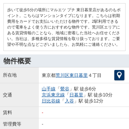
歩いて徒歩5分の場所にマルエツ プチ 東日暮里店があるのもポ
イント。こちらはマンションタイプになります。こちらは初期
費用をカードでお支払いいただける物件です。2駅利用できる
ので電車をよく使う方におすすめな物件です。荒川区エリアに
ある賃貸情報のことなら、地域に密着した当社へお任せくださ
い。当社は、多種多様な賃貸情報を取り扱っております。ご要
望や不明な点などございましたら、お気軽にご連絡ください。
物件概要
所在地
東京都
荒川区
東日暮里
４丁目
山手線
「
鶯谷
」駅 徒歩6分
交通
京浜東北線
「
日暮里
」駅 徒歩10分
日比谷線
「
入谷
」駅 徒歩12分
賃料
-
管理費等
-