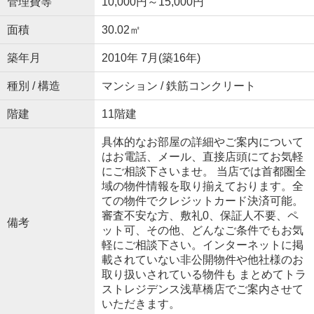
管理費等
10,000円～15,000円
面積
30.02㎡
築年月
2010年 7月(築16年)
種別 / 構造
マンション / 鉄筋コンクリート
階建
11階建
具体的なお部屋の詳細やご案内について
はお電話、メール、直接店頭にてお気軽
にご相談下さいませ。 当店では首都圏全
域の物件情報を取り揃えております。全
ての物件でクレジットカード決済可能。
審査不安な方、敷礼0、保証人不要、ペ
備考
ット可、その他、どんなご条件でもお気
軽にご相談下さい。インターネットに掲
載されていない非公開物件や他社様のお
取り扱いされている物件も まとめてトラ
ストレジデンス浅草橋店でご案内させて
いただきます。