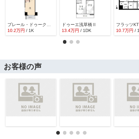
プレール・ドゥーク秋葉原EAST
ドゥーエ浅草橋Ⅱ
フラッツKT
10.2
万
円
/ 1K
13.4
万
円
/ 1DK
10.7
万
円
/ 
お客様の声