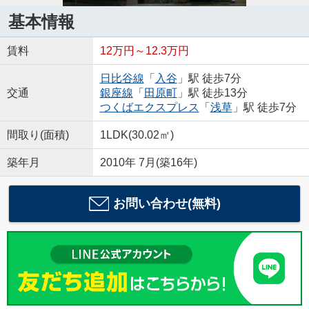
基本情報
賃料
12万円～12.3万円
日比谷線
「
入谷
」駅 徒歩7分
交通
銀座線
「
田原町
」駅 徒歩13分
つくばエクスプレス
「
浅草
」駅 徒歩7分
間取り(面積)
1LDK(30.02㎡)
築年月
2010年 7月(築16年)
お問い合わせ(無料)