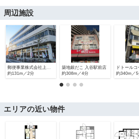
周辺施設
郵便事業株式会社上野支店
築地銀だこ 入谷駅前店
約131m／2分
約308m／4分
約340m／
エリアの近い物件