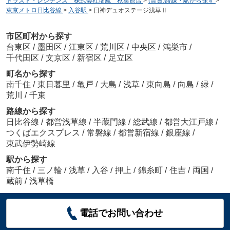
トラスト・レジデンス 株式会社瑞鳳 秋葉原店
>
(賃貸)路線・駅から探す
>
東京メトロ日比谷線
>
入谷駅
>
日神デュオステージ浅草Ⅱ
市区町村から探す
台東区
/
墨田区
/
江東区
/
荒川区
/
中央区
/
鴻巣市
/
千代田区
/
文京区
/
新宿区
/
足立区
町名から探す
南千住
/
東日暮里
/
亀戸
/
大島
/
浅草
/
東向島
/
向島
/
緑
/
荒川
/
千束
路線から探す
日比谷線
/
都営浅草線
/
半蔵門線
/
総武線
/
都営大江戸線
/
つくばエクスプレス
/
常磐線
/
都営新宿線
/
銀座線
/
東武伊勢崎線
駅から探す
南千住
/
三ノ輪
/
浅草
/
入谷
/
押上
/
錦糸町
/
住吉
/
両国
/
蔵前
/
浅草橋
電話でお問い合わせ