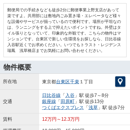
郵便局での手続きなども徒歩2分に郵便事業上野支店があって
楽ですよ。共用部には敷地内ごみ置き場・エレベータなど様々
な設備やサービスが揃っているので便利です。場所が平坦なの
は、ランニングをする上で抑えたいポイントですね。外壁はタ
イル張りとなっていて、印象的な外観です。こちらの物件はマ
ンションです。台東区で新しい住環境をお探しなら、日比谷線
入谷駅近くでお求めください。いつでもトラスト・レジデンス
瑞鳳 浅草橋店までお気軽にお問い合わせください。
物件概要
所在地
東京都
台東区
千束
１丁目
日比谷線
「
入谷
」駅 徒歩7～8分
交通
銀座線
「
田原町
」駅 徒歩13分
つくばエクスプレス
「
浅草
」駅 徒歩7分
賃料
12万円～12.3万円