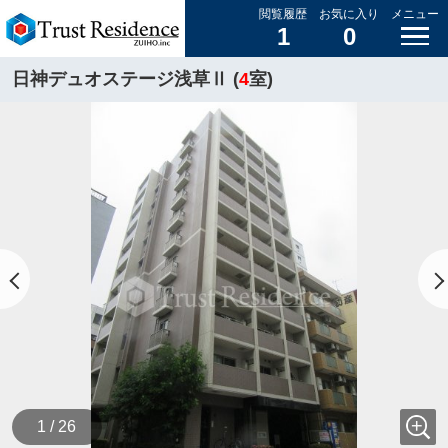
閲覧履歴
お気に入り
メニュー
1
0
日神デュオステージ浅草Ⅱ (
4
室)
1 / 26