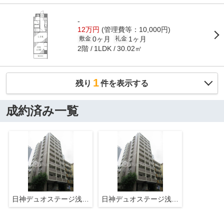
-
12万円
(管理費等：10,000円)
0ヶ月
1ヶ月
敷金
礼金
2階
30.02㎡
1LDK
1
残り
件を表示する
成約済み一覧
日神デュオステージ浅草Ⅱ
日神デュオステージ浅草Ⅱ