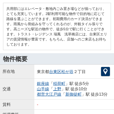
共用部にはエレベータ・敷地内ごみ置き場などが揃っており、
とても充実しています。2駅利用可能な物件で目的地に応じて
路線を選ぶことができます。初期費用のカード決済ができま
す。雨風から骨組みを守ってくれるのが、外観タイル張りで
す。高ニーズな駅近の物件で、徒歩5分で駅に行くことができ
ます。トラスト・レジデンス 瑞鳳 浅草橋店には、台東区エリ
アの賃貸情報が豊富です。もちろん、店舗へのご来店もお待ち
しております。
物件概要
所在地
東京都
台東区
松が谷
２丁目
銀座線
「
稲荷町
」駅 徒歩5分
交通
山手線
「
上野
」駅 徒歩10分
都営大江戸線
「
新御徒町
」駅 徒歩13分
賃料
-