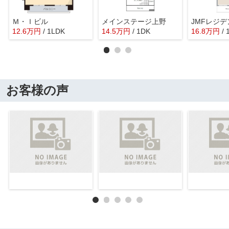
Ｍ・Ｉビル
メインステージ上野
12.6
万
円
/ 1LDK
14.5
万
円
/ 1DK
16.8
万
円
/
お客様の声