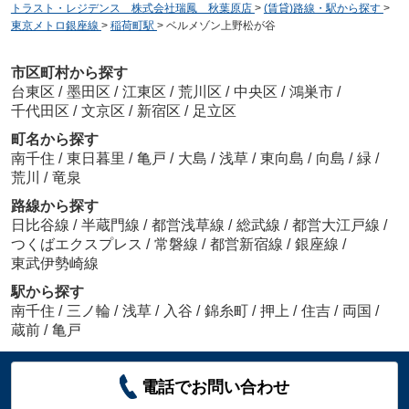
トラスト・レジデンス 株式会社瑞鳳 秋葉原店
>
(賃貸)路線・駅から探す
>
東京メトロ銀座線
>
稲荷町駅
>
ベルメゾン上野松が谷
市区町村から探す
台東区
/
墨田区
/
江東区
/
荒川区
/
中央区
/
鴻巣市
/
千代田区
/
文京区
/
新宿区
/
足立区
町名から探す
南千住
/
東日暮里
/
亀戸
/
大島
/
浅草
/
東向島
/
向島
/
緑
/
荒川
/
竜泉
路線から探す
日比谷線
/
半蔵門線
/
都営浅草線
/
総武線
/
都営大江戸線
/
つくばエクスプレス
/
常磐線
/
都営新宿線
/
銀座線
/
東武伊勢崎線
駅から探す
南千住
/
三ノ輪
/
浅草
/
入谷
/
錦糸町
/
押上
/
住吉
/
両国
/
蔵前
/
亀戸
電話でお問い合わせ