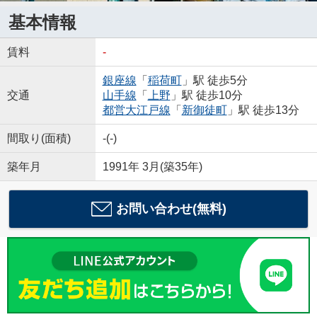
基本情報
賃料
-
銀座線
「
稲荷町
」駅 徒歩5分
交通
山手線
「
上野
」駅 徒歩10分
都営大江戸線
「
新御徒町
」駅 徒歩13分
間取り(面積)
-(-)
築年月
1991年 3月(築35年)
お問い合わせ(無料)