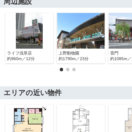
周辺施設
ライフ浅草店
上野動物園
雷門
約960m／12分
約1790m／23分
約1085m／
エリアの近い物件