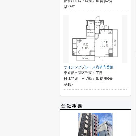
都営浅草線「蔵前」駅 徒歩2分
築22年
ライジングプレイス浅草弐番館
東京都台東区千束４丁目
日比谷線「三ノ輪」駅 徒歩8分
築18年