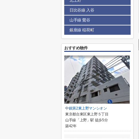
北上野
日比谷線 入谷
山手線 鶯谷
銀座線 稲荷町
おすすめ物件
中銀第2東上野マンシオン
東京都台東区東上野５丁目
山手線「上野」駅 徒歩5分
築42年