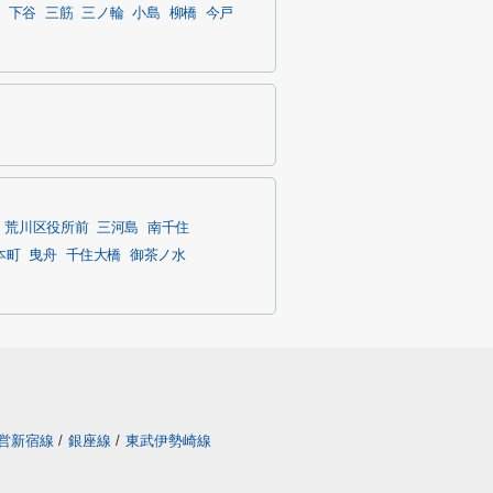
下谷
三筋
三ノ輪
小島
柳橋
今戸
荒川区役所前
三河島
南千住
本町
曳舟
千住大橋
御茶ノ水
営新宿線
/
銀座線
/
東武伊勢崎線