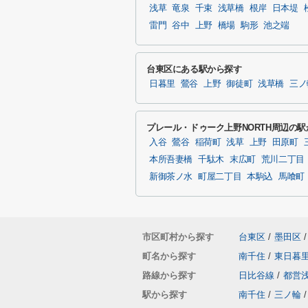
浅草
竜泉
千束
浅草橋
根岸
日本堤
雷門
谷中
上野
橋場
駒形
池之端
台東区にある駅から探す
日暮里
鶯谷
上野
御徒町
浅草橋
三ノ
プレール・ドゥーク上野NORTH周辺の
入谷
鶯谷
稲荷町
浅草
上野
田原町
本所吾妻橋
千駄木
末広町
荒川二丁目
新御茶ノ水
町屋二丁目
本駒込
馬喰町
市区町村から探す
台東区
/
墨田区
/
町名から探す
南千住
/
東日暮
路線から探す
日比谷線
/
都営
駅から探す
南千住
/
三ノ輪
/