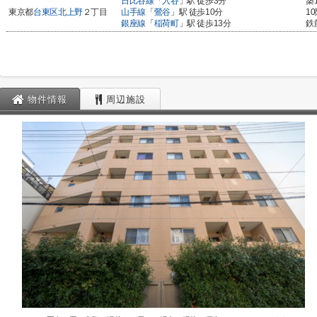
日比谷線
「
入谷
」駅 徒歩3分
築
東京都
台東区
北上野
２丁目
山手線
「
鶯谷
」駅 徒歩10分
1
銀座線
「
稲荷町
」駅 徒歩13分
鉄
物件情報
周辺施設