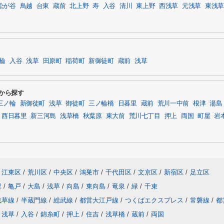
松が谷
鳥越
台東
蔵前
北上野
寿
入谷
清川
東上野
西浅草
元浅草
東浅草
輪
入谷
浅草
田原町
稲荷町
新御徒町
蔵前
浅草
駅から探す
三ノ輪
新御徒町
浅草
御徒町
三ノ輪橋
日暮里
蔵前
荒川一中前
根津
湯島
西日暮里
新三河島
浅草橋
秋葉原
東大前
荒川七丁目
押上
両国
町屋
岩
江東区
/
荒川区
/
中央区
/
鴻巣市
/
千代田区
/
文京区
/
新宿区
/
足立区
里
/
亀戸
/
大島
/
浅草
/
向島
/
東向島
/
竜泉
/
緑
/
千束
浅草線
/
半蔵門線
/
総武線
/
都営大江戸線
/
つくばエクスプレス
/
常磐線
/
都
浅草
/
入谷
/
錦糸町
/
押上
/
住吉
/
浅草橋
/
蔵前
/
両国