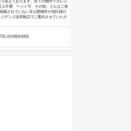
取り揃えております。全ての物件でクレジ
証人不要、ペット可、その他、どんなご条
掲載されていない非公開物件や他社様の
レジデンス浅草橋店でご案内させていただ
TEL:03-5829-9255