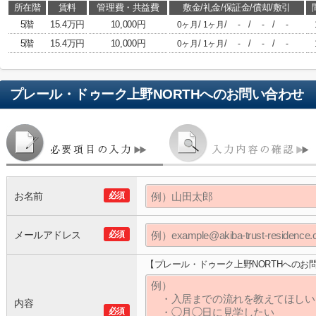
所在階
賃料
管理費・共益費
敷金/礼金/保証金/償却/敷引
5階
15.4万円
10,000円
/
/
/
/
0ヶ月
1ヶ月
-
-
-
5階
15.4万円
10,000円
/
/
/
/
0ヶ月
1ヶ月
-
-
-
プレール・ドゥーク上野NORTH
へのお問い合わせ
お名前
必須
メールアドレス
必須
【プレール・ドゥーク上野NORTHへのお
内容
必須