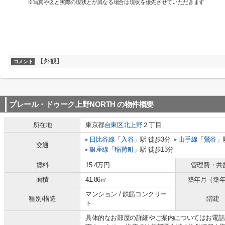
※写真や図と実際の現状とが異なる場合は現状を優先させていただきます
【外観】
コメント
プレール・ドゥーク上野NORTH
の物件概要
所在地
東京都
台東区
北上野
２丁目
日比谷線
「
入谷
」駅 徒歩3分
山手線
「
鶯谷
」
交通
銀座線
「
稲荷町
」駅 徒歩13分
賃料
15.4万円
管理費・共
面積
41.86㎡
築年月（築
マンション / 鉄筋コンクリー
種別/構造
階建
ト
具体的なお部屋の詳細やご案内についてはお電話