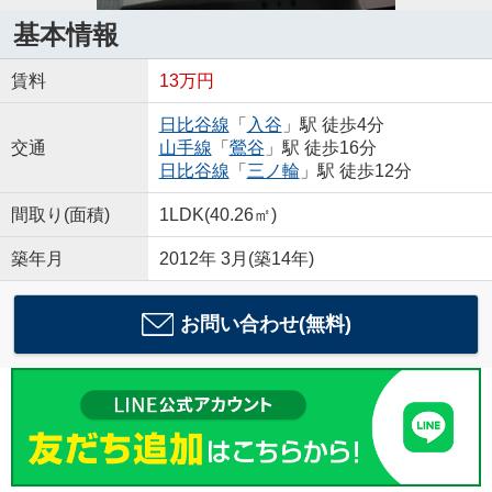
基本情報
賃料
13万円
日比谷線
「
入谷
」駅 徒歩4分
交通
山手線
「
鶯谷
」駅 徒歩16分
日比谷線
「
三ノ輪
」駅 徒歩12分
間取り(面積)
1LDK(40.26㎡)
築年月
2012年 3月(築14年)
お問い合わせ(無料)