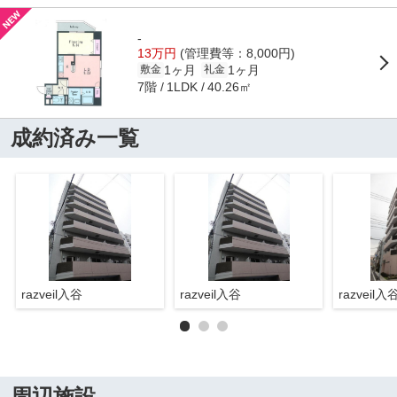
-
13万円
(管理費等：8,000円)
1ヶ月
1ヶ月
敷金
礼金
7階
40.26㎡
1LDK
成約済み一覧
razveil入谷
razveil入谷
razveil入
周辺施設