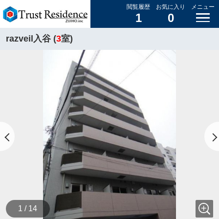
閲覧履歴
お気に入り
メニュー
1
0
razveil入谷 (
3
室)
1 / 14