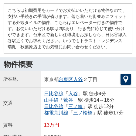
こちらは初期費用をカードでお支払いいただける物件なので、
支払い手続きの手間が省けます。落ち着いた街並みにフィット
する外観タイルの物件。こちらはエレベーター付きの物件で
す。お使いいただける駅は2駅あり、行き先に応じて使い分け
ができます。台東区で新しい住環境をお探しなら、日比谷線入
谷駅近くでお求めください。いつでもトラスト・レジデンス
瑞鳳 秋葉原店までお気軽にお問い合わせください。
物件概要
所在地
東京都
台東区
入谷
２丁目
日比谷線
「
入谷
」駅 徒歩4分
山手線
「
鶯谷
」駅 徒歩14～16分
交通
日比谷線
「
三ノ輪
」駅 徒歩12分
都電荒川線
「
三ノ輪橋
」駅 徒歩17分
賃料
13万円