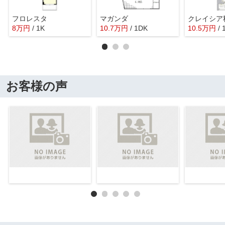
フロレスタ
マガンダ
クレイシア秋
8
万
円
/ 1K
10.7
万
円
/ 1DK
10.5
万
円
/ 
お客様の声