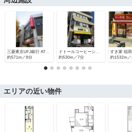
三菱東京UFJ銀行 ATMコーナー 入谷駅前
ドトールコーヒーショップ 入谷駅前店
すき家 稲
約571m／8分
約530m／7分
約1532m／
エリアの近い物件