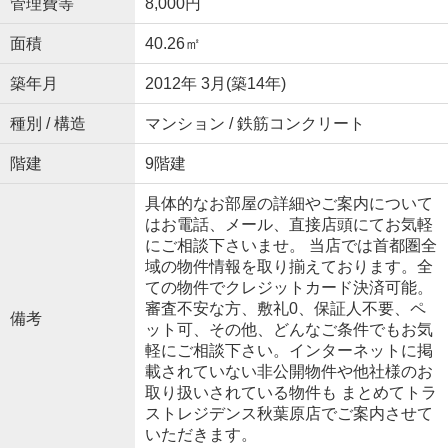
管理費等
8,000円
面積
40.26㎡
築年月
2012年 3月(築14年)
種別 / 構造
マンション / 鉄筋コンクリート
階建
9階建
具体的なお部屋の詳細やご案内について
はお電話、メール、直接店頭にてお気軽
にご相談下さいませ。 当店では首都圏全
域の物件情報を取り揃えております。全
ての物件でクレジットカード決済可能。
審査不安な方、敷礼0、保証人不要、ペ
備考
ット可、その他、どんなご条件でもお気
軽にご相談下さい。インターネットに掲
載されていない非公開物件や他社様のお
取り扱いされている物件も まとめてトラ
ストレジデンス秋葉原店でご案内させて
いただきます。