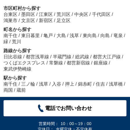
市区町村から探す
台東区
/
墨田区
/
江東区
/
荒川区
/
中央区
/
千代田区
/
鴻巣市
/
文京区
/
新宿区
/
足立区
町名から探す
南千住
/
東日暮里
/
亀戸
/
大島
/
浅草
/
東向島
/
向島
/
竜泉
/
緑
/
荒川
路線から探す
日比谷線
/
都営浅草線
/
半蔵門線
/
総武線
/
都営大江戸線
/
つくばエクスプレス
/
常磐線
/
都営新宿線
/
銀座線
/
東武伊勢崎線
駅から探す
南千住
/
三ノ輪
/
浅草
/
入谷
/
押上
/
錦糸町
/
住吉
/
浅草橋
/
両国
/
蔵前
電話でお問い合わせ
営業時間：
10：00～19：00
定休日：
水曜定休・不定休有